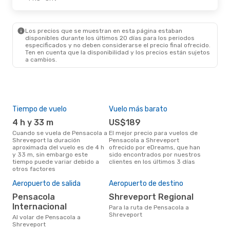
Los precios que se muestran en esta página estaban
disponibles durante los últimos 20 días para los periodos
especificados y no deben considerarse el precio final ofrecido.
Ten en cuenta que la disponibilidad y los precios están sujetos
a cambios.
Tiempo de vuelo
Vuelo más barato
Tem
4 h y 33 m
US$189
m
Cuando se vuela de Pensacola a
El mejor precio para vuelos de
marzo es el mes más popular
Shreveport la duración
Pensacola a Shreveport
para
aproximada del vuelo es de 4 h
ofrecido por eDreams, que han
Shr
y 33 m, sin embargo este
sido encontrados por nuestros
resu
tiempo puede variar debido a
clientes en los últimos 3 días
bús
otros factores
El 
res
Aeropuerto de salida
Aeropuerto de destino
ju
Pensacola
Shreveport Regional
abril es uno de los momentos
Internacional
Para la ruta de Pensacola a
más
Shreveport
Shr
Al volar de Pensacola a
seg
Shreveport