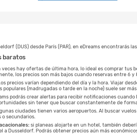
eldorf (DUS) desde París (PAR), en eDreams encontrarás las
s baratos
veces hay ofertas de última hora, lo ideal es comprar tus 
mente, los precios son más bajos cuando reservas entre 6 y 
os precios varían dependiendo del día y la hora. Viajar des
os populares (madrugadas o tarde en la noche) suele ser má
s podrás crear alertas para recibir notificaciones cuando l
portunidades sin tener que buscar constantemente de form
gunas ciudades tienen varios aeropuertos. Al buscar vuelos a
 o secundarios.
acacionales:
si planeas alojarte en un hotel, también deber
el a Dusseldorf. Podrás obtener precios aún más económicos