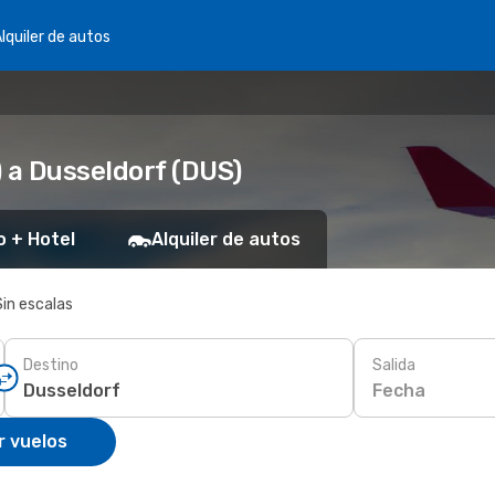
lquiler de autos
 a Dusseldorf (DUS)
o + Hotel
Alquiler de autos
Sin escalas
Destino
Salida
Fecha
r vuelos