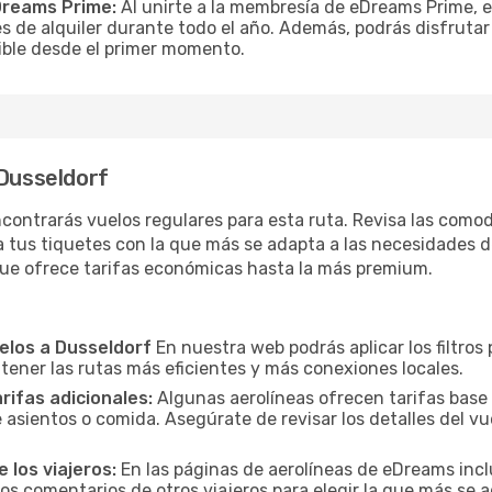
Dreams Prime:
Al unirte a la membresía de eDreams Prime, 
s de alquiler durante todo el año. Además, podrás disfrutar
osible desde el primer momento.
 Dusseldorf
contrarás vuelos regulares para esta ruta. Revisa las como
a tus tiquetes con la que más se adapta a las necesidades de
que ofrece tarifas económicas hasta la más premium.
uelos a Dusseldorf
En nuestra web podrás aplicar los filtros
 tener las rutas más eficientes y más conexiones locales.
arifas adicionales:
Algunas aerolíneas ofrecen tarifas base
 asientos o comida. Asegúrate de revisar los detalles del vu
 los viajeros:
En las páginas de aerolíneas de eDreams incl
los comentarios de otros viajeros para elegir la que más se a