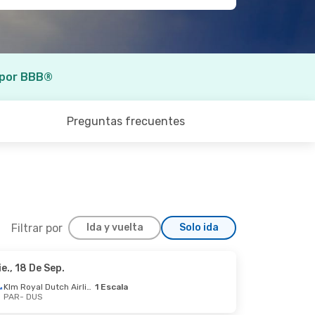
 por BBB®
Preguntas frecuentes
Filtrar por
Ida y vuelta
Solo ida
ie., 18 De Sep.
Mar., 22 De Sep.
Klm Royal Dutch Airlines
1 Escala
PAR
- DUS