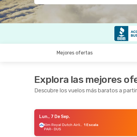
Mejores ofertas
Explora las mejores of
Descubre los vuelos más baratos a partir
Lun., 7 De Sep.
Jue., 27 De Ago.
- Mié., 2 De Sep.
Vie., 11
Klm Royal Dutch Airlines
1 Escala
PAR
- DUS
Lufthansa
1 Escala
Lufth
PAR
- DUS
PAR
- 