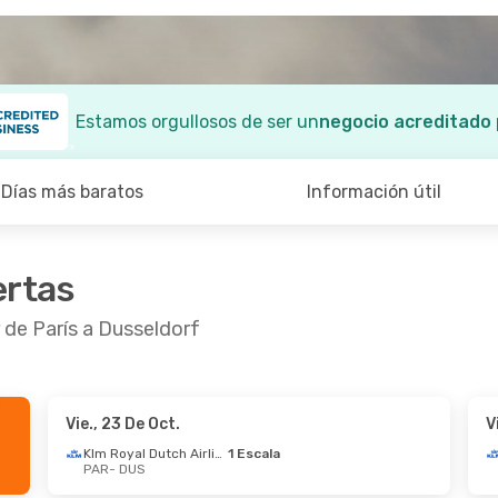
Estamos orgullosos de ser un
negocio acreditado
Días más baratos
Información útil
ertas
 de París a Dusseldorf
Vie., 23 De Oct.
V
 De Sep.
- Mié., 16 De Sep.
Vie., 18 De Sep.
- 
Klm Royal Dutch Airlines
1 Escala
PAR
- DUS
ansa
1 Escala
Lufthansa
1 Escala
DUS
PAR
- DUS