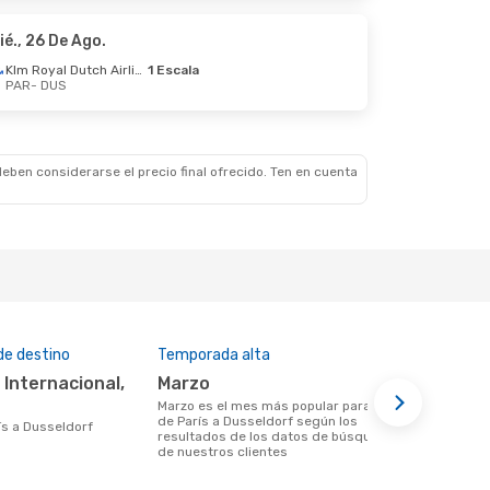
Swiss International Air Lines
1 Escala
ié., 26 De Ago.
Klm Royal Dutch Airlines
1 Escala
PAR
- DUS
eben considerarse el precio final ofrecido. Ten en cuenta
de destino
Temporada alta
Aerolíneas 
marzo
Air Fran
marzo es el mes más popular para volar
Aerolíneas que vuelan desde París a
de París a Dusseldorf según los
Dusseldorf
rís a Dusseldorf
resultados de los datos de búsqueda
de nuestros clientes