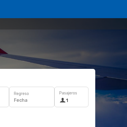
Pasajeros
Regreso
Fecha
1