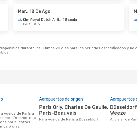
Swiss International Air Lines
1 Escala
PAR
DUS
- PAR
Mar., 18 De Ago.
M
Klm Royal Dutch Airlines
1 Escala
PAR
- DUS
De Oct.
- Jue., 8 De Oct.
ansa
1 Escala
DUS
ansa
1 Escala
PAR
sponibles durante los últimos 20 días para los periodos especificados y no d
mbios.
to
Aeropuertos de origen
Aeropuertos 
París Orly, Charles De Gaulle,
Düsseldorf Internacional,
París-Beauvais
Weeze
ido por eDreams, que
Para vuelos de París a Dusseldorf
Al viajar de Pa
ados por nuestros
timos 3 días