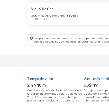
Swiss International Air Lines
1 Escala
DUS
- PAR
DUS
- 
Vie., 9 De Oct.
Klm Royal Dutch Airlines
1 Escala
PAR
- DUS
Lun., 17 De Ago.
- Mié., 19 De Ago.
Mar., 6 
Lufthansa
1 Escala
Lufth
PAR
- DUS
PAR
- 
Lufthansa
1 Escala
Lufth
DUS
- PAR
DUS
- 
Los precios que se muestran en esta página estaban di
que la disponibilidad y los precios están sujetos a ca
Tiempo de vuelo
Vuelo más bara
2 h y 10 m
US$119
Cuando se vuela de París a Dusseldorf
El mejor precio para vuelos de París a
la duración aproximada del vuelo es de
Dusseldorf ofrec
2 h y 10 m, sin embargo este tiempo
han sido encontr
puede variar debido a otros factores
clientes en los úl