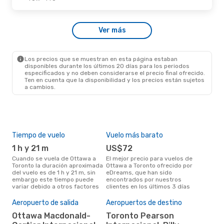
Vie., 25 De Sep.
- Vie., 2 De Oct.
Ver más
Westjet
Directo
YOW
- YTO
Porter Airlines
Directo
YTO
- YOW
Los precios que se muestran en esta página estaban
disponibles durante los últimos 20 días para los periodos
especificados y no deben considerarse el precio final ofrecido.
Ten en cuenta que la disponibilidad y los precios están sujetos
a cambios.
Tiempo de vuelo
Vuelo más barato
Tem
1 h y 21 m
US$72
ju
Cuando se vuela de Ottawa a
El mejor precio para vuelos de
julio es el mes más popular
Toronto la duración aproximada
Ottawa a Toronto ofrecido por
para
del vuelo es de 1 h y 21 m, sin
eDreams, que han sido
segú
embargo este tiempo puede
encontrados por nuestros
dat
variar debido a otros factores
clientes en los últimos 3 días
clie
Pre
Aeropuerto de salida
Aeropuertos de destino
$
Ottawa Macdonald-
Toronto Pearson
Un vuelo de Ottawa a Toronto en