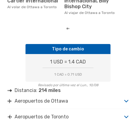
Cartier Internacional
Internacional, Billy
eDr
bas
Bishop City
Al volar de Ottawa a Toronto
los
Al viajar de Ottawa a Toronto
Tipo de cambio
1 USD = 1.4 CAD
1 CAD = 0.71 USD
Revisado por última vez el Lun., 10/08
Distancia:
214 miles
Aeropuertos de Ottawa
Aeropuertos de Toronto