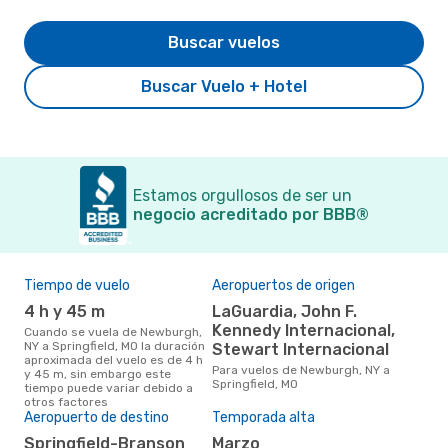
Buscar vuelos
Buscar Vuelo + Hotel
Estamos orgullosos de ser un
negocio acreditado por BBB®
Tiempo de vuelo
Aeropuertos de origen
Pre
4 h y 45 m
LaGuardia, John F.
$
Kennedy Internacional,
Cuando se vuela de Newburgh,
Un vuelo de Newburgh, NY a
NY a Springfield, MO la duración
Spr
Stewart Internacional
aproximada del vuelo es de 4 h
cue
Para vuelos de Newburgh, NY a
y 45 m, sin embargo este
en l
Springfield, MO
tiempo puede variar debido a
mes
otros factores
Aeropuerto de destino
Temporada alta
Springfield-Branson
marzo