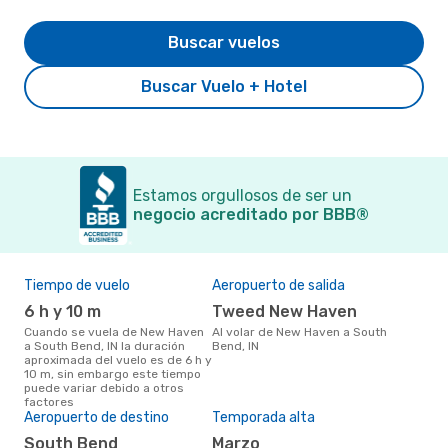
Buscar vuelos
Buscar Vuelo + Hotel
Estamos orgullosos de ser un
negocio acreditado por BBB®
Tiempo de vuelo
Aeropuerto de salida
Pre
6 h y 10 m
Tweed New Haven
$
Cuando se vuela de New Haven
Al volar de New Haven a South
Un vuelo de New Haven a South
a South Bend, IN la duración
Bend, IN
Ben
aproximada del vuelo es de 6 h y
uno
10 m, sin embargo este tiempo
prec
puede variar debido a otros
factores
Aeropuerto de destino
Temporada alta
South Bend
marzo