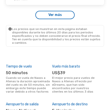
Vie., 28 De Ago.
- Lun., 31 De Ago.
Ver más
Sky Express
Directo
JNX
- ATH
Sky Express
Directo
ATH
- JNX
Los precios que se muestran en esta página estaban
disponibles durante los últimos 20 días para los periodos
especificados y no deben considerarse el precio final ofrecido.
Ten en cuenta que la disponibilidad y los precios están sujetos
a cambios.
Tiempo de vuelo
Vuelo más barato
Tem
50 minutos
US$39
m
Cuando se vuela de Naxos a
El mejor precio para vuelos de
marzo es el mes más popular
Atenas la duración aproximada
Naxos a Atenas ofrecido por
para
del vuelo es de 50 minutos, sin
eDreams, que han sido
segú
embargo este tiempo puede
encontrados por nuestros
dat
variar debido a otros factores
clientes en los últimos 3 días
clie
Pre
$
Aeropuerto de salida
Aeropuerto de destino
Un vuelo de Naxos a Atenas en