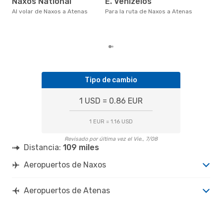
Naxos National
E. Venizelos
eDr
bas
Al volar de Naxos a Atenas
Para la ruta de Naxos a Atenas
los
Tipo de cambio
1 USD = 0.86 EUR
1 EUR = 1.16 USD
Revisado por última vez el Vie., 7/08
Distancia:
109 miles
Aeropuertos de Naxos
Aeropuertos de Atenas