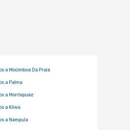
os a Mocimboa Da Praia
os a Palma
os a Montepuez
os a Kilwa
os a Nampula