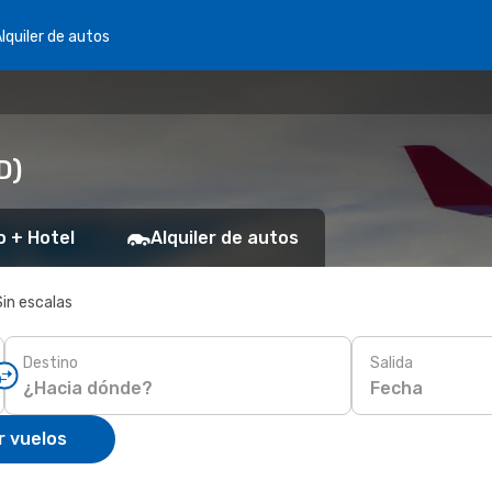
lquiler de autos
D)
o + Hotel
Alquiler de autos
Sin escalas
Destino
Salida
Fecha
r vuelos