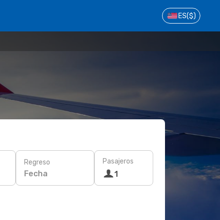
ES
($)
Pasajeros
Regreso
Fecha
1