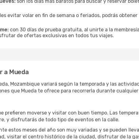
jueves:
son los días más baratos para buscar y reservar bole
es evitar volar en fin de semana o feriados, podrás obten
ime:
con 30 días de prueba gratuita, al unirte a la membresí
frutar de ofertas exclusivas en todos tus viajes.
ar a Mueda
eda, Mozambique variará según la temporada y las actividad
ones que Mueda te ofrece para recorrerla durante cualquier
ue prefieren moverse y visitar con buen tiempo. Las temper
re, y disfrutarás de todo tipo de eventos en la calle.
te estos meses del año son muy variadas y se pueden llevar a 
d, visitar el centro histórico de la ciudad, disfrutar de la g