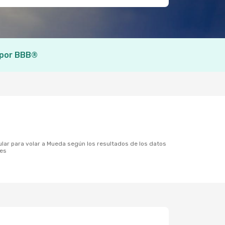
 por BBB®
tes