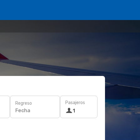
Pasajeros
Regreso
Fecha
1