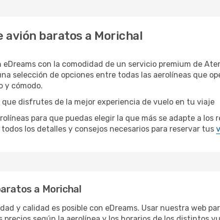
 avión baratos a Morichal
n eDreams con la comodidad de un servicio premium de Aten
una selección de opciones entre todas las aerolíneas que o
do y cómodo.
 que disfrutes de la mejor experiencia de vuelo en tu viaje
íneas para que puedas elegir la que más se adapte a los req
todos los detalles y consejos necesarios para reservar tus
v
aratos a Morichal
ridad y calidad es posible con eDreams. Usar nuestra web par
 precios según la aerolínea y los horarios de los distintos 