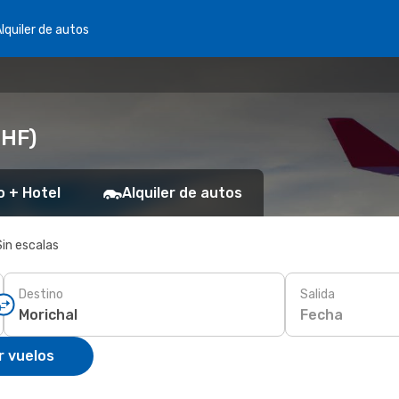
lquiler de autos
MHF)
o + Hotel
Alquiler de autos
Sin escalas
Destino
Salida
Fecha
r vuelos