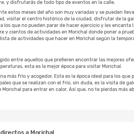
re, y disfrutarás de todo tipo de eventos en la calle.
te estos meses del año son muy variadas y se pueden llevar a 
d, visitar el centro histórico de la ciudad, disfrutar de la g
ra los que no pueden parar de hacer ejercicio y les encanta 
ibre y cientos de actividades en Morichal donde poner a prue
ista de actividades que hacer en Morichal según la temporad
ido entre aquellos que prefieren encontrar las mejores oferta
eraturas, esta es la mejor época para visitar Morichal.
na más frío y acogedor. Esta es la época ideal para los que p
pales que se realizan con el frío, sin duda, es la visita de g
 Morichal para entrar en calor. Así que, no te pierdas más ab
 directos a Morichal