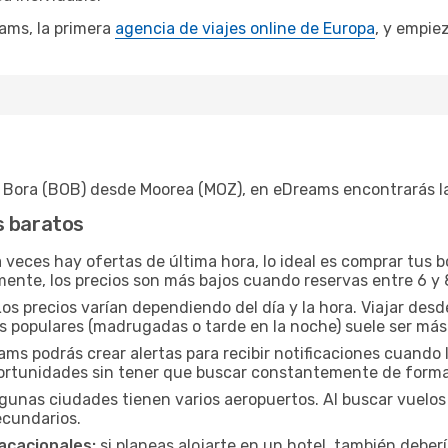
ams, la primera
agencia de viajes online de Europa
, y empiez
 Bora (BOB) desde Moorea (MOZ), en eDreams encontrarás la
s baratos
veces hay ofertas de última hora, lo ideal es comprar tus 
mente, los precios son más bajos cuando reservas entre 6 y 
os precios varían dependiendo del día y la hora. Viajar de
os populares (madrugadas o tarde en la noche) suele ser má
s podrás crear alertas para recibir notificaciones cuando l
portunidades sin tener que buscar constantemente de form
gunas ciudades tienen varios aeropuertos. Al buscar vuelos 
ecundarios.
acacionales:
si planeas alojarte en un hotel, también deber