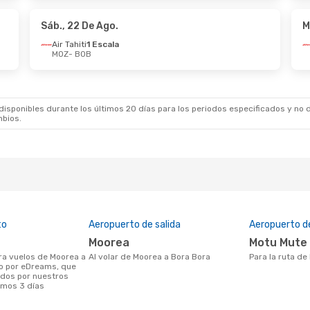
iti
1 Escala
Air Tahiti
1 Escala
MOZ
BOB
- MOZ
Sáb., 22 De Ago.
M
Air Tahiti
1 Escala
MOZ
- BOB
0 De Sep.
- Mar., 6 De Oct.
Mié., 14 De Oct.
- 
iti
1 Escala
Air Tahiti
1 Escala
BOB
MOZ
- BOB
iti
1 Escala
Air Tahiti
1 Escala
MOZ
BOB
- MOZ
sponibles durante los últimos 20 días para los periodos especificados y no d
mbios.
to
Aeropuerto de salida
Aeropuerto d
Moorea
Motu Mute
Al volar de Moorea a Bora Bora
Para la ruta d
o por eDreams, que
ados por nuestros
timos 3 días