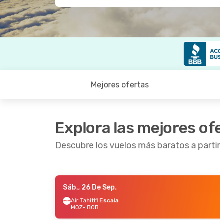
Mejores ofertas
Explora las mejores of
Descubre los vuelos más baratos a parti
Sáb., 26 De Sep.
Sáb., 19 De Sep.
- Vie., 25 De Sep.
Mié., 2
Air Tahiti
1 Escala
MOZ
- BOB
Air Tahiti
1 Escala
Air Tah
MOZ
- BOB
MOZ
- 