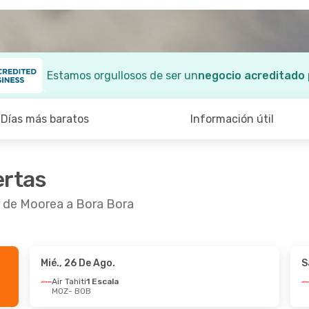
Estamos orgullosos de ser un
negocio acreditado
Días más baratos
Información útil
ertas
r de Moorea a Bora Bora
Mié., 26 De Ago.
S
6 De Ago.
- Mar., 1 De Sep.
Mié., 19 De Ago.
- 
Air Tahiti
1 Escala
MOZ
- BOB
iti
1 Escala
Air Tahiti
1 Escala
BOB
MOZ
- BOB