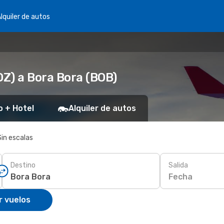
lquiler de autos
Z) a Bora Bora (BOB)
o + Hotel
Alquiler de autos
Sin escalas
Destino
Salida
Fecha
r vuelos