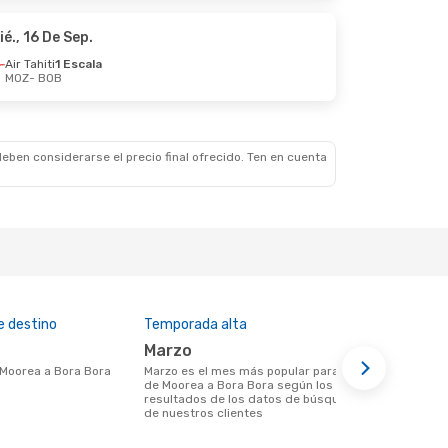
ié., 16 De Sep.
Air Tahiti
1 Escala
MOZ
- BOB
Mar., 20 De Oct.
eben considerarse el precio final ofrecido. Ten en cuenta
e destino
Temporada alta
Aerolíneas 
marzo
Air Tahiti, Hahn Air
Technolo
e Moorea a Bora Bora
marzo es el mes más popular para volar
de Moorea a Bora Bora según los
Aerolíneas que vuelan desde Moorea a
resultados de los datos de búsqueda
Bora Bora
de nuestros clientes