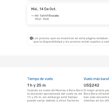
Air Tahiti
1 Escala
Air Tah
BOB
- MOZ
BOB
- 
Mié., 14 De Oct.
Air Tahiti
1 Escala
MOZ
- BOB
Mié., 9 De Sep.
- Mar., 15 De Sep.
Mié., 3
Air Tahiti
1 Escala
Air Tah
MOZ
- BOB
MOZ
- 
Air Tahiti
1 Escala
Air Tah
BOB
- MOZ
BOB
- 
Los precios que se muestran en esta página estaban di
que la disponibilidad y los precios están sujetos a ca
Tiempo de vuelo
Vuelo más bara
1 h y 25 m
US$242
Cuando se vuela de Moorea a Bora Bora
El mejor precio para vuelos de Moorea a
la duración aproximada del vuelo es de
Bora Bora ofrecid
1 h y 25 m, sin embargo este tiempo
han sido encontr
puede variar debido a otros factores
clientes en los úl