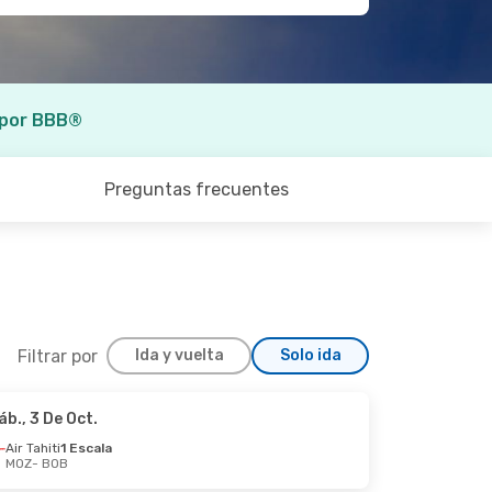
 por BBB®
Preguntas frecuentes
Filtrar por
Ida y vuelta
Solo ida
áb., 3 De Oct.
Mar., 25 De Ago.
Air Tahiti
1 Escala
MOZ
- BOB