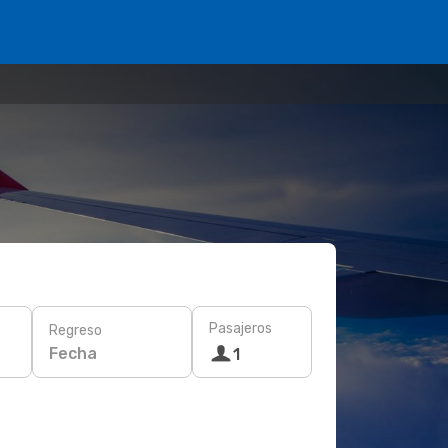
Pasajeros
Regreso
Fecha
1