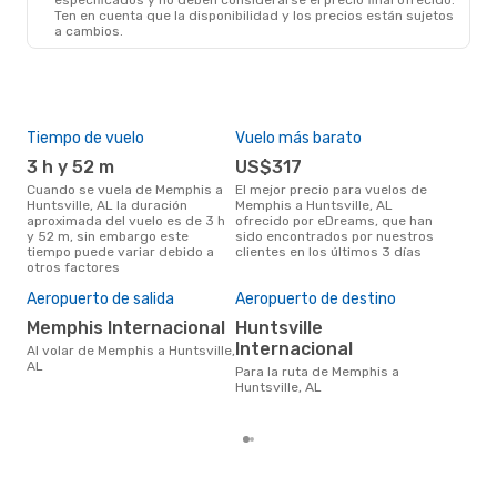
Ten en cuenta que la disponibilidad y los precios están sujetos
a cambios.
Tiempo de vuelo
Vuelo más barato
Tem
3 h y 52 m
US$317
m
Cuando se vuela de Memphis a
El mejor precio para vuelos de
marzo es el mes más popular
Huntsville, AL la duración
Memphis a Huntsville, AL
par
aproximada del vuelo es de 3 h
ofrecido por eDreams, que han
Hunt
y 52 m, sin embargo este
sido encontrados por nuestros
resu
tiempo puede variar debido a
clientes en los últimos 3 días
bús
otros factores
El 
res
Aeropuerto de salida
Aeropuerto de destino
ju
Memphis Internacional
Huntsville
junio es uno de los momentos
Internacional
Al volar de Memphis a Huntsville,
más
AL
Hun
Para la ruta de Memphis a
seg
Huntsville, AL
clie