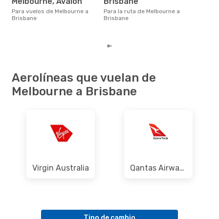
Melbourne, Avalon
Brisbane
Bri
uno
Para vuelos de Melbourne a
Para la ruta de Melbourne a
prec
Brisbane
Brisbane
Aerolíneas que vuelan de
Melbourne a Brisbane
Virgin Australia
Qantas Airways
Tipo de cambio