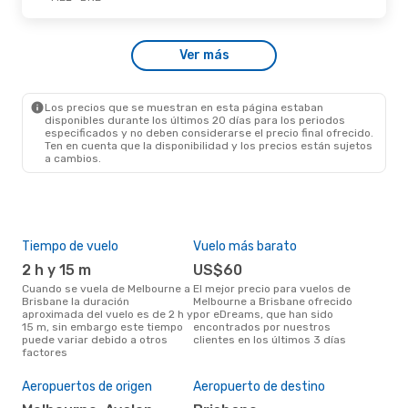
Dom., 6 De Sep.
- Sáb., 12 De Sep.
Ver más
Jetstar
Directo
MEL
- BNE
Jetstar
Directo
BNE
- MEL
Los precios que se muestran en esta página estaban
disponibles durante los últimos 20 días para los periodos
especificados y no deben considerarse el precio final ofrecido.
Ten en cuenta que la disponibilidad y los precios están sujetos
a cambios.
Tiempo de vuelo
Vuelo más barato
Tem
2 h y 15 m
US$60
m
Cuando se vuela de Melbourne a
El mejor precio para vuelos de
marzo es el mes más popular
Brisbane la duración
Melbourne a Brisbane ofrecido
para
aproximada del vuelo es de 2 h y
por eDreams, que han sido
Bri
15 m, sin embargo este tiempo
encontrados por nuestros
de 
puede variar debido a otros
clientes en los últimos 3 días
nues
factores
Pre
$
Aeropuertos de origen
Aeropuerto de destino
Un vuelo de Melbourne a