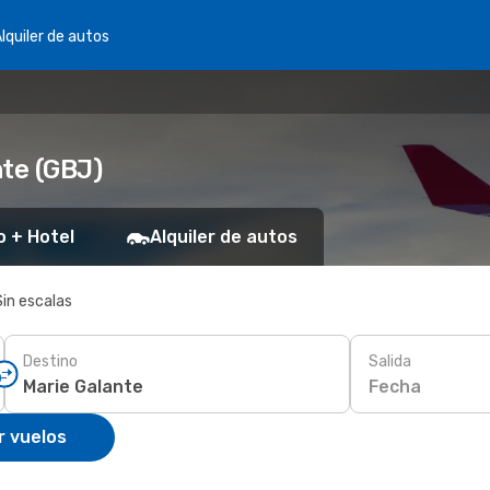
lquiler de autos
nte (GBJ)
o + Hotel
Alquiler de autos
Sin escalas
Destino
Salida
Fecha
r vuelos