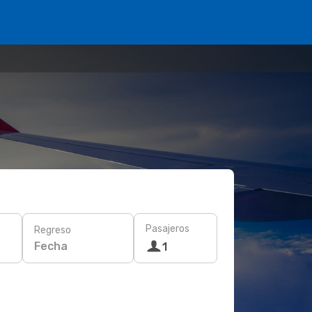
Pasajeros
Regreso
Fecha
1