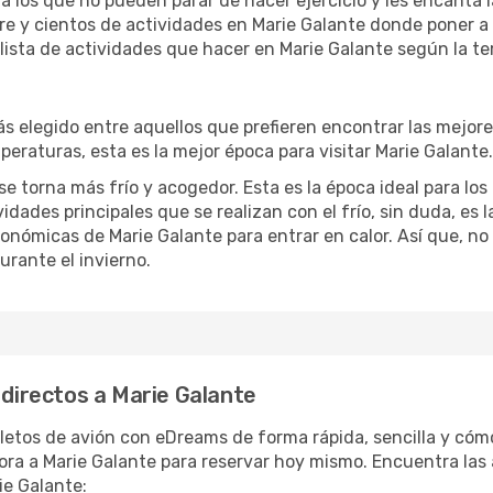
ra los que no pueden parar de hacer ejercicio y les encanta 
ibre y cientos de actividades en Marie Galante donde poner a
ista de actividades que hacer en Marie Galante según la tem
 elegido entre aquellos que prefieren encontrar las mejores 
peraturas, esta es la mejor época para visitar Marie Galante.
 torna más frío y acogedor. Esta es la época ideal para los 
dades principales que se realizan con el frío, sin duda, es 
ronómicas de Marie Galante para entrar en calor. Así que, no 
urante el invierno.
 directos a Marie Galante
letos de avión con eDreams de forma rápida, sencilla y cómo
hora a Marie Galante para reservar hoy mismo. Encuentra las
ie Galante: