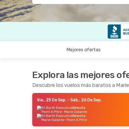
Mejores ofertas
Explora las mejores of
Descubre los vuelos más baratos a Marie
Vie., 25 De Sep.
- Sáb., 26 De Sep.
St Barth Executive
Directo
Point A Pitre
- Marie Galante
St Barth Executive
Directo
Marie Galante
- Point A Pitre