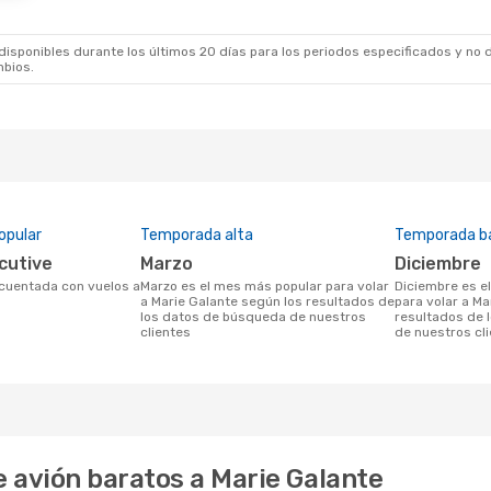
sponibles durante los últimos 20 días para los periodos especificados y no d
mbios.
opular
Temporada alta
Temporada b
ecutive
marzo
diciembre
marzo es el mes más popular para volar
diciembre es el mes menos popular
a Marie Galante según los resultados de
para volar a Ma
los datos de búsqueda de nuestros
resultados de 
clientes
de nuestros cl
 avión baratos a Marie Galante