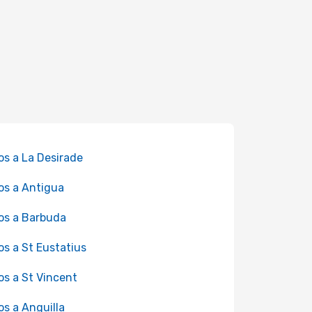
os a La Desirade
os a Antigua
os a Barbuda
os a St Eustatius
os a St Vincent
os a Anguilla