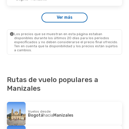
Lun., 24 De Ago.
- Lun., 31 De Ago.
Ver más
C.A.I. Second S.P.A.
Directo
Bogotá
- Manizales
Avianca
Directo
Manizales
- Bogotá
Los precios que se muestran en esta página estaban
disponibles durante los últimos 20 días para los periodos
especificados y no deben considerarse el precio final ofrecido.
Ten en cuenta que la disponibilidad y los precios están sujetos
a cambios.
Rutas de vuelo populares a
Manizales
Vuelos desde
Bogotá
hacia
Manizales