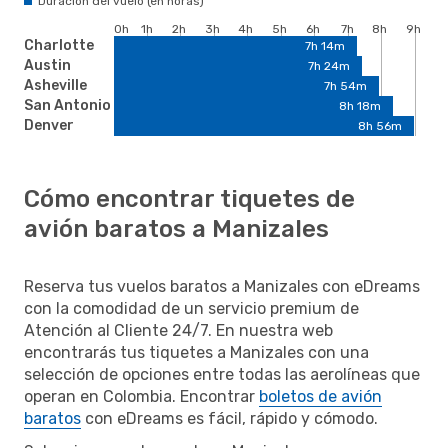
Duración del vuelo (en horas)
0h
1h
2h
3h
4h
5h
6h
7h
8h
9h
Charlotte
7h 14m
Austin
7h 24m
Asheville
7h 54m
San Antonio
8h 18m
Denver
8h 56m
Cómo encontrar tiquetes de
avión baratos a Manizales
Reserva tus vuelos baratos a Manizales con eDreams
con la comodidad de un servicio premium de
Atención al Cliente 24/7. En nuestra web
encontrarás tus tiquetes a Manizales con una
selección de opciones entre todas las aerolíneas que
operan en Colombia. Encontrar
boletos de avión
baratos
con eDreams es fácil, rápido y cómodo.