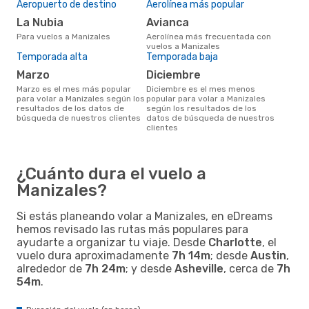
Aeropuerto de destino
Aerolínea más popular
La Nubia
Avianca
Para vuelos a Manizales
Aerolínea más frecuentada con
vuelos a Manizales
Temporada alta
Temporada baja
marzo
diciembre
marzo es el mes más popular
diciembre es el mes menos
para volar a Manizales según los
popular para volar a Manizales
resultados de los datos de
según los resultados de los
búsqueda de nuestros clientes
datos de búsqueda de nuestros
clientes
¿Cuánto dura el vuelo a
Manizales?
Si estás planeando volar a Manizales, en eDreams
hemos revisado las rutas más populares para
ayudarte a organizar tu viaje. Desde
Charlotte
, el
vuelo dura aproximadamente
7h 14m
; desde
Austin
,
alrededor de
7h 24m
; y desde
Asheville
, cerca de
7h
54m
.