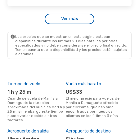
Dom., 13 De Sep.
- Mié., 16 De Sep.
Ver más
Cebu Air
Directo
MNL
- DGT
Cebu Air
Directo
DGT
- MNL
Los precios que se muestran en esta página estaban
disponibles durante los últimos 20 días para los periodos
especificados y no deben considerarse el precio final ofrecido.
Ten en cuenta que la disponibilidad y los precios están sujetos
a cambios.
Tiempo de vuelo
Vuelo más barato
Tem
1 h y 25 m
US$33
m
Cuando se vuela de Manila a
El mejor precio para vuelos de
marzo es el mes más popular
Dumaguete la duración
Manila a Dumaguete ofrecido
para
aproximada del vuelo es de 1 h y
por eDreams, que han sido
Dum
25 m, sin embargo este tiempo
encontrados por nuestros
resu
puede variar debido a otros
clientes en los últimos 3 días
bús
factores
Pre
$
Aeropuerto de salida
Aeropuerto de destino
Un vuelo de Manila a Dumaguete