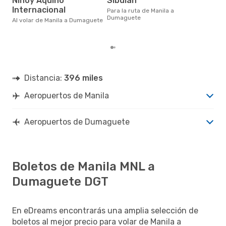
Ninoy Aquino
Sibulan
en 
bas
Internacional
Para la ruta de Manila a
los
Dumaguete
Al volar de Manila a Dumaguete
Distancia:
396 miles
Aeropuertos de Manila
Aeropuertos de Dumaguete
Boletos de Manila MNL a
Dumaguete DGT
En eDreams encontrarás una amplia selección de
boletos al mejor precio para volar de Manila a