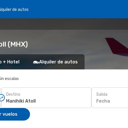
lquiler de autos
oll (MHX)
o + Hotel
Alquiler de autos
Sin escalas
Destino
Salida
Fecha
r vuelos