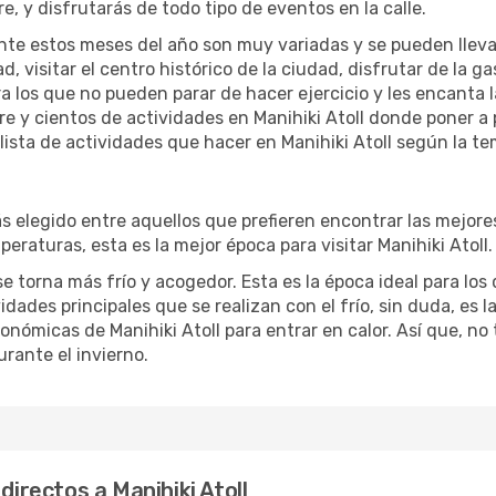
re, y disfrutarás de todo tipo de eventos en la calle.
te estos meses del año son muy variadas y se pueden llevar a 
d, visitar el centro histórico de la ciudad, disfrutar de la g
ra los que no pueden parar de hacer ejercicio y les encanta 
bre y cientos de actividades en Manihiki Atoll donde poner a
sta de actividades que hacer en Manihiki Atoll según la tem
 elegido entre aquellos que prefieren encontrar las mejores 
eraturas, esta es la mejor época para visitar Manihiki Atoll.
e torna más frío y acogedor. Esta es la época ideal para los 
idades principales que se realizan con el frío, sin duda, es 
ronómicas de Manihiki Atoll para entrar en calor. Así que, no 
urante el invierno.
directos a Manihiki Atoll