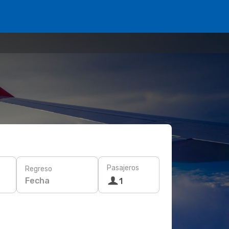
Pasajeros
Regreso
Fecha
1