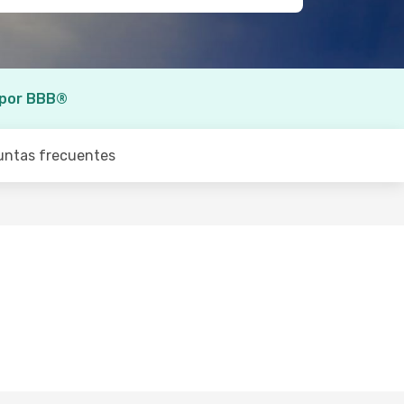
 por BBB®
untas frecuentes