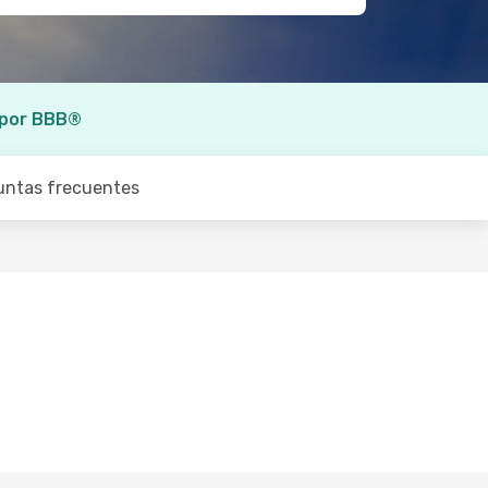
 por BBB®
untas frecuentes