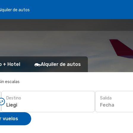
lquiler de autos
o + Hotel
Alquiler de autos
Sin escalas
Destino
Salida
Fecha
r vuelos