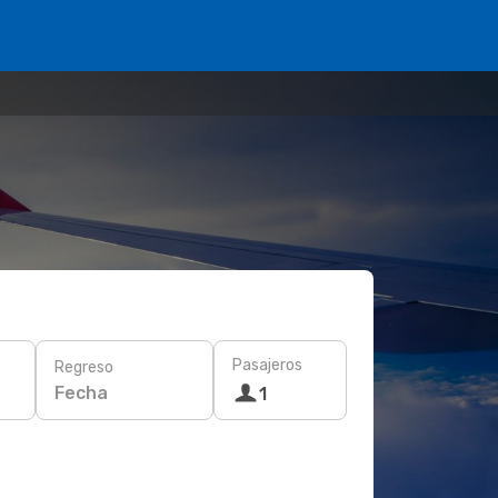
Pasajeros
Regreso
Fecha
1