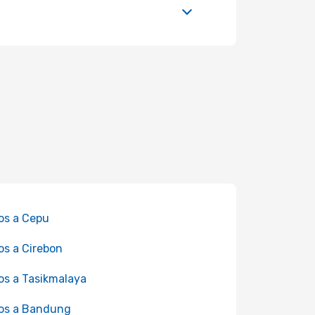
os a Cepu
os a Cirebon
os a Tasikmalaya
os a Bandung