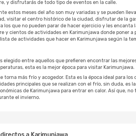
re, y disfrutarás de todo tipo de eventos en la calle.
te estos meses del año son muy variadas y se pueden llevar a 
d, visitar el centro histórico de la ciudad, disfrutar de la g
ra los que no pueden parar de hacer ejercicio y les encanta 
ibre y cientos de actividades en Karimunjawa donde poner a 
ista de actividades que hacer en Karimunjawa según la temp
legido entre aquellos que prefieren encontrar las mejores o
peraturas, esta es la mejor época para visitar Karimunjawa.
torna más frío y acogedor. Esta es la época ideal para los q
ades principales que se realizan con el frío, sin duda, es l
ronómicas de Karimunjawa para entrar en calor. Así que, no t
ante el invierno.
s directos a Karimunjawa