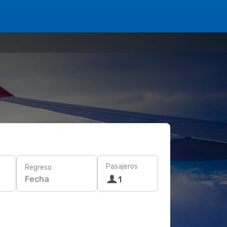
Pasajeros
Regreso
Fecha
1