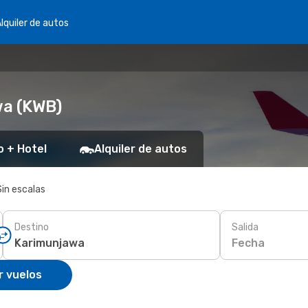
lquiler de autos
wa (KWB)
o + Hotel
Alquiler de autos
Sin escalas
Destino
Salida
Fecha
r vuelos