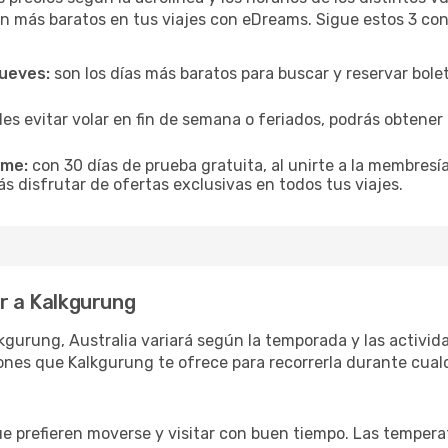
n más baratos en tus viajes con eDreams. Sigue estos 3 cons
jueves:
son los días más baratos para buscar y reservar bole
es evitar volar en fin de semana o feriados, podrás obten
ime:
con 30 días de prueba gratuita, al unirte a la membresí
s disfrutar de ofertas exclusivas en todos tus viajes.
ar a Kalkgurung
kgurung, Australia variará según la temporada y las activid
ones que Kalkgurung te ofrece para recorrerla durante cual
ue prefieren moverse y visitar con buen tiempo. Las temper