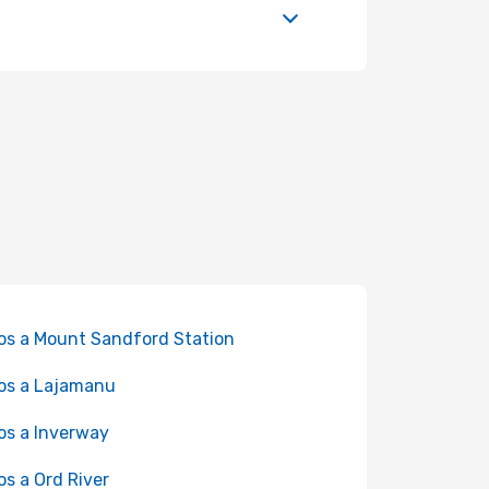
os a Mount Sandford Station
os a Lajamanu
os a Inverway
os a Ord River