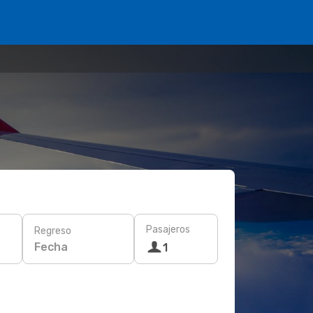
Pasajeros
Regreso
Fecha
1