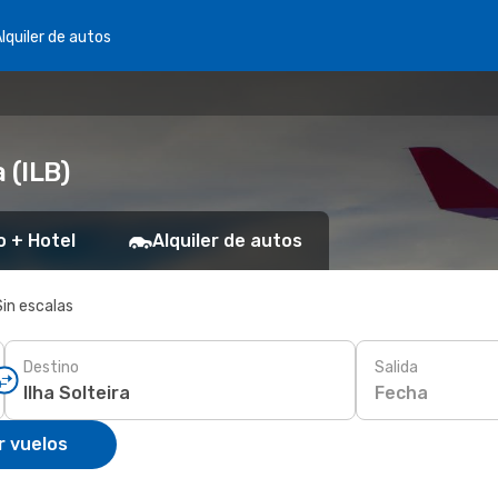
lquiler de autos
 (ILB)
o + Hotel
Alquiler de autos
Sin escalas
Destino
Salida
Fecha
r vuelos