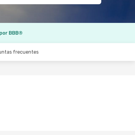
 por BBB®
untas frecuentes