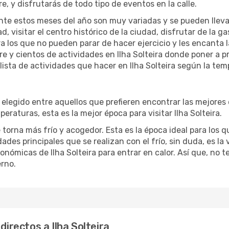
re, y disfrutarás de todo tipo de eventos en la calle.
te estos meses del año son muy variadas y se pueden llevar a 
d, visitar el centro histórico de la ciudad, disfrutar de la g
ra los que no pueden parar de hacer ejercicio y les encanta 
bre y cientos de actividades en Ilha Solteira donde poner a 
sta de actividades que hacer en Ilha Solteira según la temp
elegido entre aquellos que prefieren encontrar las mejores of
eraturas, esta es la mejor época para visitar Ilha Solteira.
 torna más frío y acogedor. Esta es la época ideal para los qu
dades principales que se realizan con el frío, sin duda, es l
ronómicas de Ilha Solteira para entrar en calor. Así que, no t
erno.
directos a Ilha Solteira