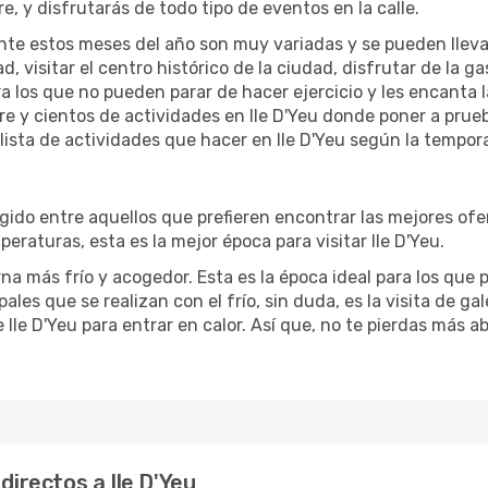
re, y disfrutarás de todo tipo de eventos en la calle.
te estos meses del año son muy variadas y se pueden llevar a 
d, visitar el centro histórico de la ciudad, disfrutar de la g
ra los que no pueden parar de hacer ejercicio y les encanta 
bre y cientos de actividades en Ile D'Yeu donde poner a prue
sta de actividades que hacer en Ile D'Yeu según la temporad
ido entre aquellos que prefieren encontrar las mejores ofert
eraturas, esta es la mejor época para visitar Ile D'Yeu.
na más frío y acogedor. Esta es la época ideal para los que 
pales que se realizan con el frío, sin duda, es la visita de 
Ile D'Yeu para entrar en calor. Así que, no te pierdas más ab
directos a Ile D'Yeu