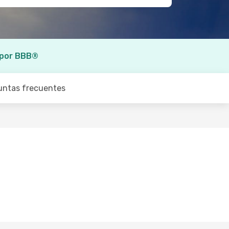
 por BBB®
untas frecuentes