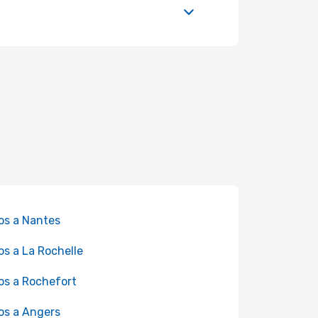
os a Nantes
os a La Rochelle
os a Rochefort
os a Angers