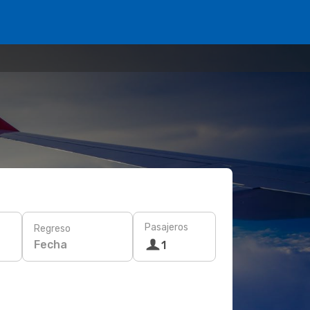
Pasajeros
Regreso
Fecha
1