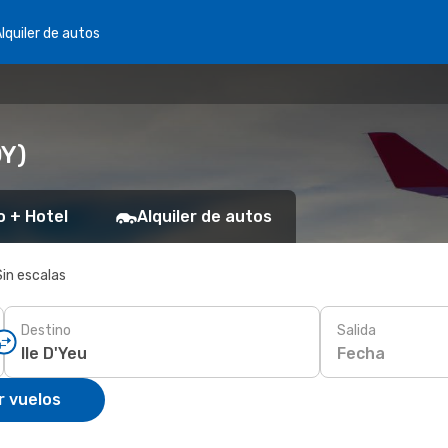
lquiler de autos
DY)
o + Hotel
Alquiler de autos
Sin escalas
Destino
Salida
Fecha
r vuelos