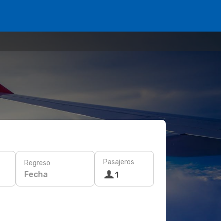
Pasajeros
Regreso
Fecha
1