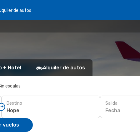
lquiler de autos
o + Hotel
Alquiler de autos
Sin escalas
Destino
Salida
Fecha
r vuelos