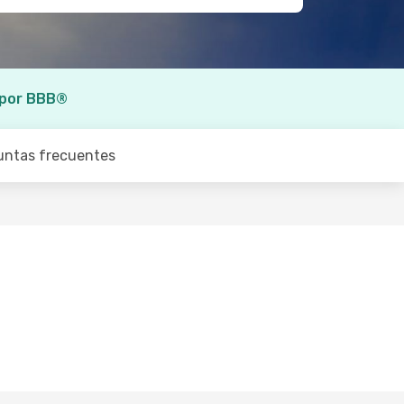
 por BBB®
untas frecuentes