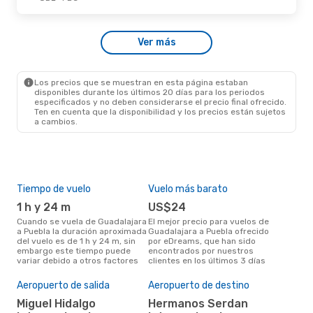
Mié., 21 De Oct.
- Jue., 22 De Oct.
Ver más
VivaAerobus
Directo
GDL
- PBC
VivaAerobus
Directo
PBC
- GDL
Los precios que se muestran en esta página estaban
disponibles durante los últimos 20 días para los periodos
especificados y no deben considerarse el precio final ofrecido.
Ten en cuenta que la disponibilidad y los precios están sujetos
a cambios.
Tiempo de vuelo
Vuelo más barato
Tem
1 h y 24 m
US$24
m
Cuando se vuela de Guadalajara
El mejor precio para vuelos de
marzo es el mes más popular
a Puebla la duración aproximada
Guadalajara a Puebla ofrecido
para
del vuelo es de 1 h y 24 m, sin
por eDreams, que han sido
Pue
embargo este tiempo puede
encontrados por nuestros
los
variar debido a otros factores
clientes en los últimos 3 días
nues
Pre
Aeropuerto de salida
Aeropuerto de destino
$
Miguel Hidalgo
Hermanos Serdan
Un vuelo de Guadalajara a