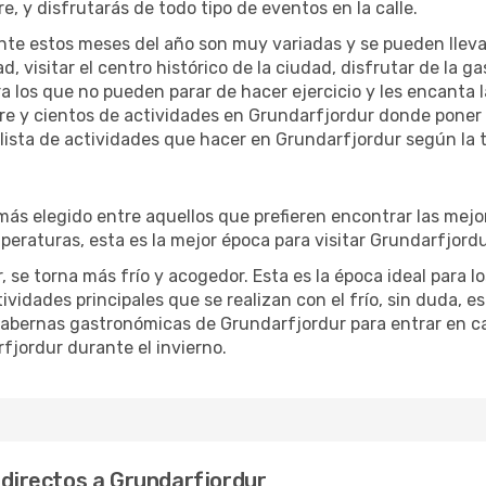
re, y disfrutarás de todo tipo de eventos en la calle.
te estos meses del año son muy variadas y se pueden llevar a 
d, visitar el centro histórico de la ciudad, disfrutar de la g
ra los que no pueden parar de hacer ejercicio y les encanta 
ibre y cientos de actividades en Grundarfjordur donde poner
ista de actividades que hacer en Grundarfjordur según la t
s elegido entre aquellos que prefieren encontrar las mejores
peraturas, esta es la mejor época para visitar Grundarfjordu
e torna más frío y acogedor. Esta es la época ideal para los
idades principales que se realizan con el frío, sin duda, es l
abernas gastronómicas de Grundarfjordur para entrar en cal
fjordur durante el invierno.
 directos a Grundarfjordur