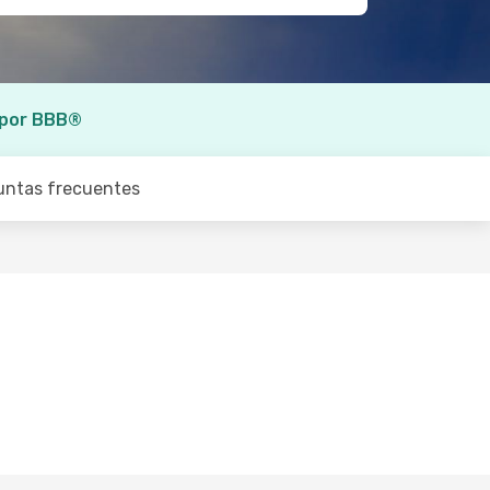
 por BBB®
untas frecuentes