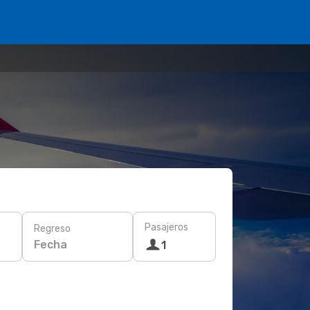
Pasajeros
Regreso
Fecha
1