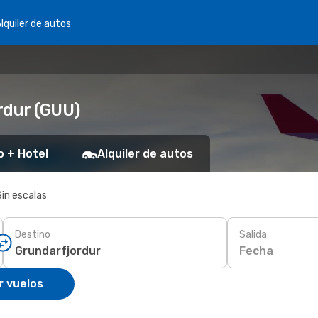
lquiler de autos
rdur (GUU)
o + Hotel
Alquiler de autos
Sin escalas
Destino
Salida
Fecha
r vuelos