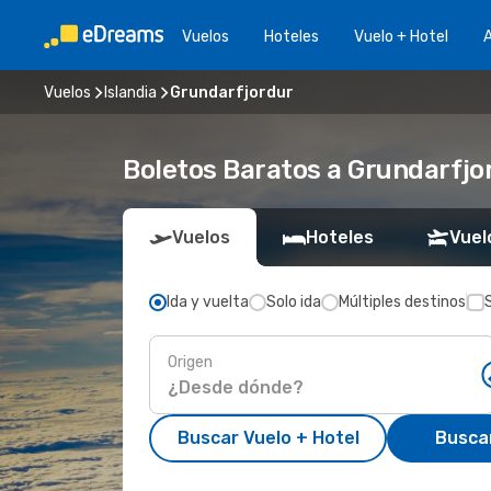
Vuelos
Hoteles
Vuelo + Hotel
A
Vuelos
Islandia
Grundarfjordur
Boletos Baratos a Grundarfjo
Vuelos
Hoteles
Vuel
Ida y vuelta
Solo ida
Múltiples destinos
Origen
Buscar Vuelo + Hotel
Busca