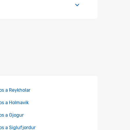
os a Reykholar
os a Holmavik
os a Gjogur
os a Siglufjordur