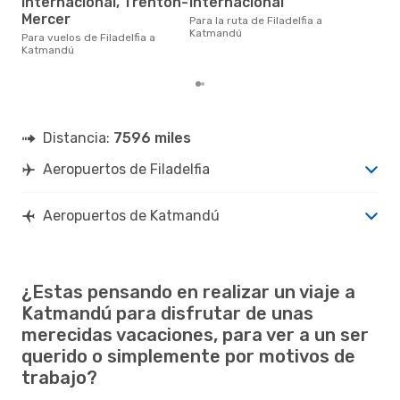
Internacional, Trenton-
Internacional
enero es uno de los momentos
más
Mercer
Para la ruta de Filadelfia a
Kat
Katmandú
Para vuelos de Filadelfia a
seg
Katmandú
clie
Distancia:
7596 miles
Aeropuertos de Filadelfia
Aeropuertos de Katmandú
¿Estas pensando en realizar un viaje a
Katmandú para disfrutar de unas
merecidas vacaciones, para ver a un ser
querido o simplemente por motivos de
trabajo?