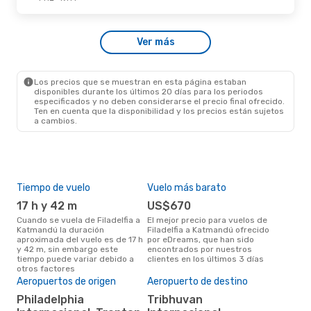
Mié., 9 De Sep.
- Jue., 17 De Sep.
Ver más
Qatar Airways
1 Escala
PHL
- KTM
Qatar Airways
1 Escala
KTM
- PHL
Los precios que se muestran en esta página estaban
disponibles durante los últimos 20 días para los periodos
especificados y no deben considerarse el precio final ofrecido.
Ten en cuenta que la disponibilidad y los precios están sujetos
a cambios.
Tiempo de vuelo
Vuelo más barato
Tem
17 h y 42 m
US$670
m
Cuando se vuela de Filadelfia a
El mejor precio para vuelos de
marzo es el mes más popular
Katmandú la duración
Filadelfia a Katmandú ofrecido
para
aproximada del vuelo es de 17 h
por eDreams, que han sido
Kat
y 42 m, sin embargo este
encontrados por nuestros
de 
tiempo puede variar debido a
clientes en los últimos 3 días
nues
otros factores
El 
res
Aeropuertos de origen
Aeropuerto de destino
d
Philadelphia
Tribhuvan