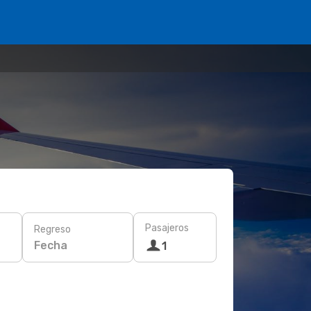
Pasajeros
Regreso
Fecha
1