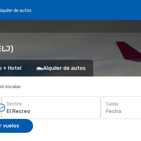
lquiler de autos
ELJ)
o + Hotel
Alquiler de autos
Sin escalas
Destino
Salida
Fecha
r vuelos