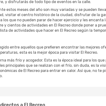
re, y disfrutarás de todo tipo de eventos en la calle.
te estos meses del año son muy variadas y se pueden llevar a 
d, visitar el centro histórico de la ciudad, disfrutar de la g
ra los que no pueden parar de hacer ejercicio y les encanta 
ibre y cientos de actividades en El Recreo donde poner a pru
ista de actividades que hacer en El Recreo según la tempora
gido entre aquellos que prefieren encontrar las mejores ofert
eraturas, esta es la mejor época para visitar El Recreo.
na más frío y acogedor. Esta es la época ideal para los que p
s principales que se realizan con el frío, sin duda, es la v
ronómicas de El Recreo para entrar en calor. Así que, no te p
o.
 directos a El Recreo