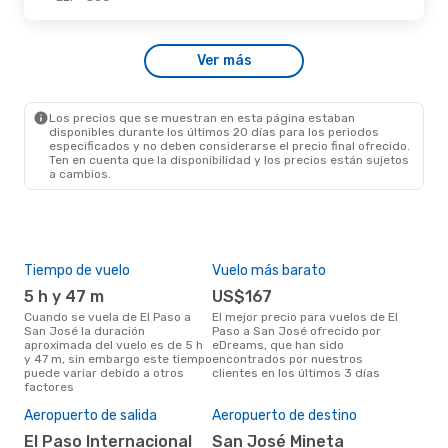
Sáb., 3 De Oct.
- Vie., 9 De Oct.
Ver más
American Airlines
1 Escala
ELP
- SJC
Alaska Airlines
1 Escala
SJC
- ELP
Los precios que se muestran en esta página estaban
disponibles durante los últimos 20 días para los periodos
especificados y no deben considerarse el precio final ofrecido.
Ten en cuenta que la disponibilidad y los precios están sujetos
a cambios.
Tiempo de vuelo
Vuelo más barato
Tem
5 h y 47 m
US$167
m
Cuando se vuela de El Paso a
El mejor precio para vuelos de El
marzo es el mes más popular
San José la duración
Paso a San José ofrecido por
para
aproximada del vuelo es de 5 h
eDreams, que han sido
segú
y 47 m, sin embargo este tiempo
encontrados por nuestros
dat
puede variar debido a otros
clientes en los últimos 3 días
clie
factores
El 
res
Aeropuerto de salida
Aeropuerto de destino
m
El Paso Internacional
San José Mineta