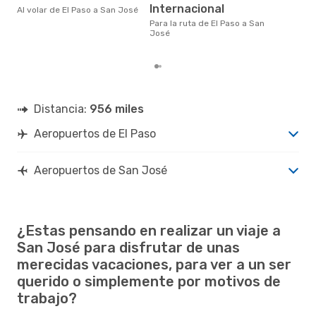
noviembre es uno de los
Internacional
Al volar de El Paso a San José
mom
vola
Para la ruta de El Paso a San
seg
José
clie
Distancia:
956 miles
Aeropuertos de El Paso
Aeropuertos de San José
¿Estas pensando en realizar un viaje a
San José para disfrutar de unas
merecidas vacaciones, para ver a un ser
querido o simplemente por motivos de
trabajo?