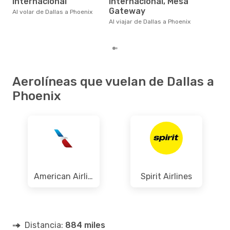
Internacional
Internacional, Mesa
eDr
bas
Gateway
Al volar de Dallas a Phoenix
los
Al viajar de Dallas a Phoenix
Aerolíneas que vuelan de Dallas a
Phoenix
American Airlines
Spirit Airlines
Distancia:
884 miles