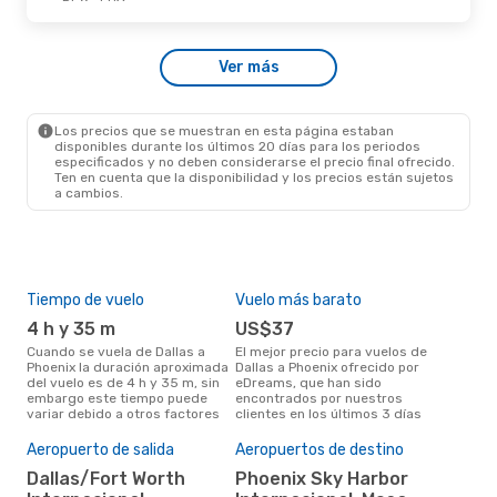
Mié., 21 De Oct.
- Jue., 22 De Oct.
Ver más
Frontier Airlines
Directo
DFW
- PHX
Frontier Airlines
Directo
PHX
- DFW
Los precios que se muestran en esta página estaban
disponibles durante los últimos 20 días para los periodos
especificados y no deben considerarse el precio final ofrecido.
Ten en cuenta que la disponibilidad y los precios están sujetos
a cambios.
Tiempo de vuelo
Vuelo más barato
Tem
4 h y 35 m
US$37
m
Cuando se vuela de Dallas a
El mejor precio para vuelos de
marzo es el mes más popular
Phoenix la duración aproximada
Dallas a Phoenix ofrecido por
para
del vuelo es de 4 h y 35 m, sin
eDreams, que han sido
segú
embargo este tiempo puede
encontrados por nuestros
dat
variar debido a otros factores
clientes en los últimos 3 días
clie
Pre
Aeropuerto de salida
Aeropuertos de destino
$1
Dallas/Fort Worth
Phoenix Sky Harbor
Un vuelo de Dallas a Phoenix en