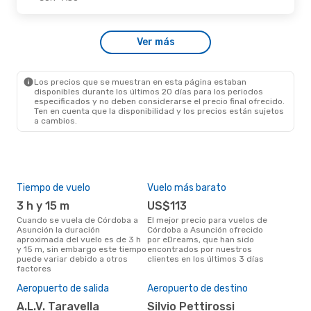
Mar., 25 De Ago.
- Mar., 25 De Ago.
Ver más
Aerolineas Argentinas
1 Escala
COR
- ASU
Jetsmart Airlines
1 Escala
ASU
- COR
Los precios que se muestran en esta página estaban
disponibles durante los últimos 20 días para los periodos
especificados y no deben considerarse el precio final ofrecido.
Ten en cuenta que la disponibilidad y los precios están sujetos
a cambios.
Tiempo de vuelo
Vuelo más barato
Tem
3 h y 15 m
US$113
m
Cuando se vuela de Córdoba a
El mejor precio para vuelos de
marzo es el mes más popular
Asunción la duración
Córdoba a Asunción ofrecido
para
aproximada del vuelo es de 3 h
por eDreams, que han sido
Asu
y 15 m, sin embargo este tiempo
encontrados por nuestros
de 
puede variar debido a otros
clientes en los últimos 3 días
nues
factores
Pre
$
Aeropuerto de salida
Aeropuerto de destino
Un vuelo de Córdoba a Asunción
A.L.V. Taravella
Silvio Pettirossi