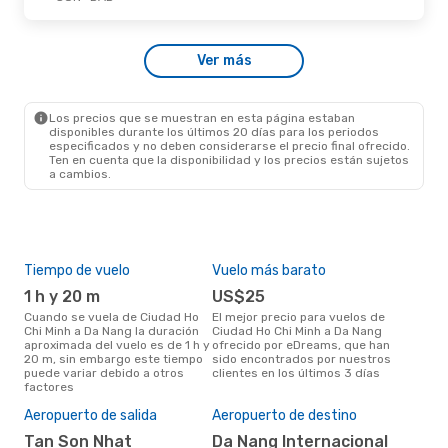
Dom., 11 De Oct.
- Lun., 12 De Oct.
Ver más
Vietravel Airlines
Directo
SGN
- DAD
Vietravel Airlines
Directo
DAD
- SGN
Los precios que se muestran en esta página estaban
disponibles durante los últimos 20 días para los periodos
especificados y no deben considerarse el precio final ofrecido.
Ten en cuenta que la disponibilidad y los precios están sujetos
a cambios.
Tiempo de vuelo
Vuelo más barato
Tem
1 h y 20 m
US$25
m
Cuando se vuela de Ciudad Ho
El mejor precio para vuelos de
marzo es el mes más popular
Chi Minh a Da Nang la duración
Ciudad Ho Chi Minh a Da Nang
para
aproximada del vuelo es de 1 h y
ofrecido por eDreams, que han
a D
20 m, sin embargo este tiempo
sido encontrados por nuestros
de 
puede variar debido a otros
clientes en los últimos 3 días
nues
factores
Pre
$
Aeropuerto de salida
Aeropuerto de destino
Un vuelo de Ciudad Ho Chi Minh
Tan Son Nhat
Da Nang Internacional