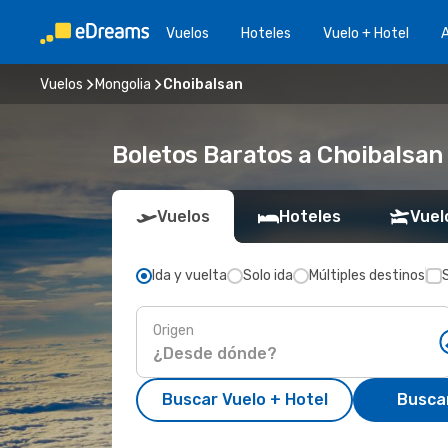
Vuelos
Hoteles
Vuelo + Hotel
A
Vuelos
Mongolia
Choibalsan
Boletos Baratos a Choibalsan
Vuelos
Hoteles
Vuel
Ida y vuelta
Solo ida
Múltiples destinos
Origen
Buscar Vuelo + Hotel
Busca