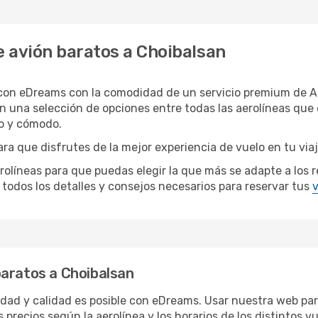
 avión baratos a Choibalsan
 con eDreams con la comodidad de un servicio premium de At
n una selección de opciones entre todas las aerolíneas que
do y cómodo.
ra que disfrutes de la mejor experiencia de vuelo en tu via
íneas para que puedas elegir la que más se adapte a los re
todos los detalles y consejos necesarios para reservar tus
v
baratos a Choibalsan
ridad y calidad es posible con eDreams. Usar nuestra web par
 precios según la aerolínea y los horarios de los distintos 