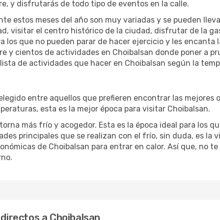
re, y disfrutarás de todo tipo de eventos en la calle.
te estos meses del año son muy variadas y se pueden llevar a 
d, visitar el centro histórico de la ciudad, disfrutar de la g
ra los que no pueden parar de hacer ejercicio y les encanta 
ibre y cientos de actividades en Choibalsan donde poner a pr
ista de actividades que hacer en Choibalsan según la tempo
egido entre aquellos que prefieren encontrar las mejores ofe
peraturas, esta es la mejor época para visitar Choibalsan.
rna más frío y acogedor. Esta es la época ideal para los que
des principales que se realizan con el frío, sin duda, es la 
ronómicas de Choibalsan para entrar en calor. Así que, no te
rno.
 directos a Choibalsan