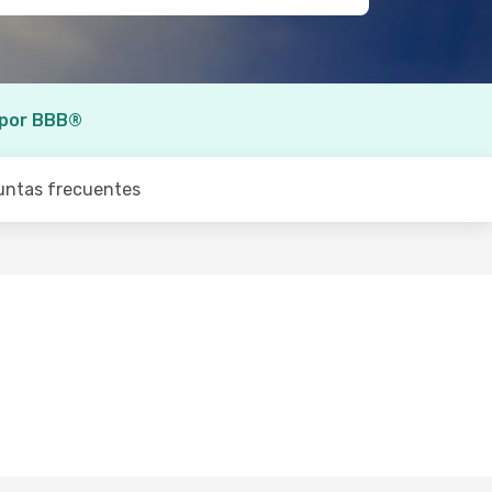
 por BBB®
untas frecuentes