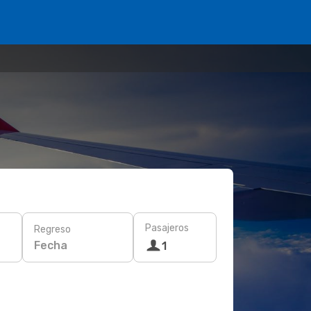
Pasajeros
Regreso
Fecha
1