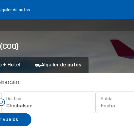
lquiler de autos
 (COQ)
o + Hotel
Alquiler de autos
Sin escalas
Destino
Salida
Fecha
r vuelos