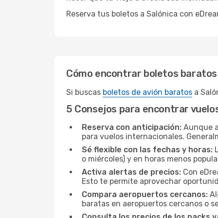
Reserva tus boletos a Salónica con eDrea
Cómo encontrar boletos baratos
Si buscas
boletos de avión baratos
a Saló
5 Consejos para encontrar vuelo
Reserva con anticipación:
Aunque a 
para vuelos internacionales. General
Sé flexible con las fechas y horas:
L
o miércoles) y en horas menos popul
Activa alertas de precios:
Con eDream
Esto te permite aprovechar oportun
Compara aeropuertos cercanos:
Al
baratas en aeropuertos cercanos o s
Consulta los precios de los packs v