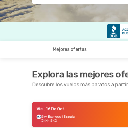
Mejores ofertas
Explora las mejores of
Descubre los vuelos más baratos a partir
Vie., 16 De Oct.
Lun., 5 De Oct.
- Dom., 11 De Oct.
Lun., 1
Sky Express
1 Escala
JKH
- SKG
Sky Express
Directo
Sky E
JKH
- SKG
JKH
- 