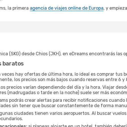
ms, la primera
agencia de viajes online de Europa
, y empieza
nica (SKG) desde Chios (JKH), en eDreams encontrarás las o
s baratos
veces hay ofertas de última hora, lo ideal es comprar tus 
mente, los precios son más bajos cuando reservas entre 6 y 
os precios varían dependiendo del día y la hora. Viajar des
ares (madrugadas o tarde en la noche) suele ser más económ
s podrás crear alertas para recibir notificaciones cuando l
idades sin tener que buscar constantemente de forma manu
gunas ciudades tienen varios aeropuertos. Al buscar vuelos 
ecundarios.
acacionales:
si planeas alojarte en un hotel, también deber