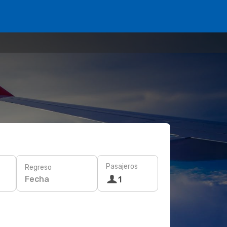
Pasajeros
Regreso
Fecha
1