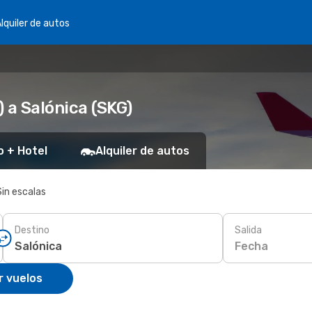
lquiler de autos
 a Salónica (SKG)
o + Hotel
Alquiler de autos
Sin escalas
Destino
Salida
Fecha
r vuelos