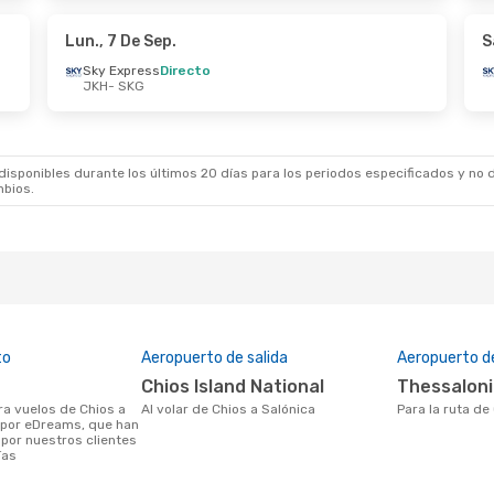
c Air
Directo
Sky Express
Direc
JKH
SKG
- JKH
Lun., 7 De Sep.
S
Sky Express
Directo
JKH
- SKG
sponibles durante los últimos 20 días para los periodos especificados y no d
mbios.
to
Aeropuerto de salida
Aeropuerto d
Chios Island National
Thessaloni
Al volar de Chios a Salónica
Para la ruta d
 por eDreams, que han
por nuestros clientes
ías