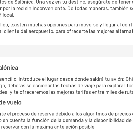
os de Salónica. Una vez en tu destino, asegúrate de tener c
ar por la red sin inconveniente. De todas maneras, también 
 local.
blico, existen muchas opciones para moverse y llegar al centr
al cliente del aeropuerto, para ofrecerte las mejores altern
alónica
encillo. Introduce el lugar desde donde saldrá tu avión: Ch
ego, deberás seleccionar las fechas de viaje para explorar to
deal y te ofreceremos las mejores tarifas entre miles de ru
de vuelo
te el proceso de reserva debido a los algoritmos de precios 
en cuenta la función de la demanda y la disponibilidad de a
reservar con la máxima antelación posible.