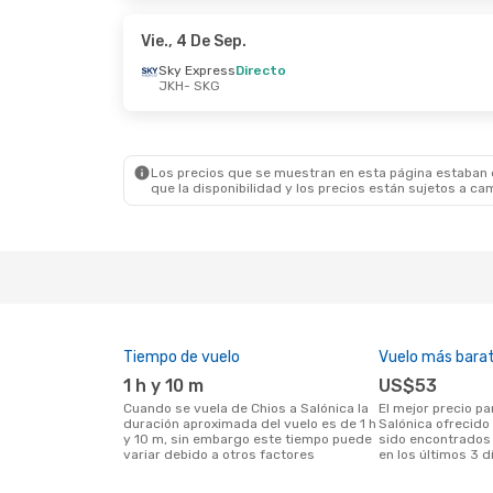
Sky Express
1 Escala
Olympi
SKG
- JKH
SKG
- 
Vie., 4 De Sep.
Sky Express
Directo
JKH
- SKG
Mié., 19 De Ago.
- Vie., 21 De Ago.
Sky Express
1 Escala
JKH
- SKG
Sky Express
Directo
SKG
- JKH
Los precios que se muestran en esta página estaban di
que la disponibilidad y los precios están sujetos a ca
Tiempo de vuelo
Vuelo más bara
1 h y 10 m
US$53
Cuando se vuela de Chios a Salónica la
El mejor precio para vuelos de Chios a
duración aproximada del vuelo es de 1 h
Salónica ofrecido
y 10 m, sin embargo este tiempo puede
sido encontrados 
variar debido a otros factores
en los últimos 3 d