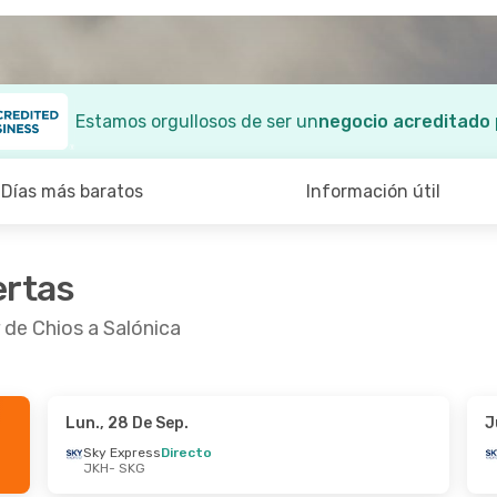
Estamos orgullosos de ser un
negocio acreditado
Días más baratos
Información útil
ertas
 de Chios a Salónica
Lun., 28 De Sep.
J
2 De Oct.
- Dom., 18 De Oct.
Mié., 26 De Ago.
- 
Sky Express
Directo
JKH
- SKG
xpress
Directo
Sky Express
Direc
SKG
JKH
- SKG