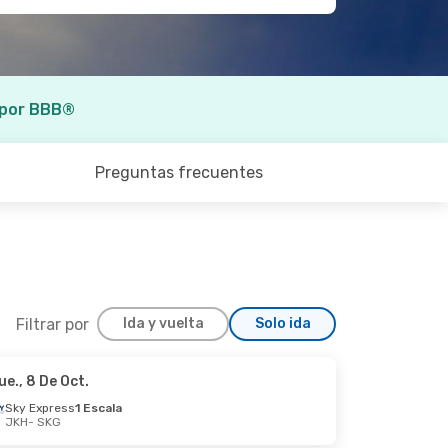
 por BBB®
Preguntas frecuentes
Filtrar por
Ida y vuelta
Solo ida
ue., 8 De Oct.
Mié., 26 De Ago.
Sky Express
1 Escala
JKH
- SKG
to