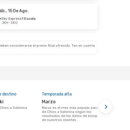
to
áb., 15 De Ago.
Sky Express
1 Escala
JKH
- SKG
eben considerarse el precio final ofrecido. Ten en cuenta
e destino
Temporada alta
Aerolíneas 
ki
marzo
Olympic 
e Chios a Salónica
marzo es el mes más popular para volar
Aerolíneas que vuelan desde Chios a
de Chios a Salónica según los
Salónica
resultados de los datos de búsqueda
de nuestros clientes