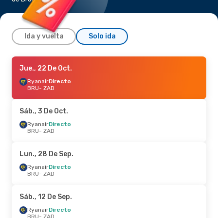
Ida y vuelta
Solo ida
Sáb., 3 De Oct.
Jue., 22 De Oct.
- Mié., 7 De Oct.
Ryanair
Ryanair
Directo
Directo
BRU
BRU
- ZAD
- ZAD
Ryanair
Directo
ZAD
- BRU
Sáb., 3 De Oct.
Mié., 14 De Oct.
Ryanair
Directo
- Sáb., 17 De Oct.
BRU
- ZAD
Ryanair
Directo
BRU
- ZAD
Ryanair
Directo
Lun., 28 De Sep.
ZAD
- BRU
Ryanair
Directo
BRU
- ZAD
Lun., 21 De Sep.
- Jue., 24 De Sep.
Ryanair
Directo
Sáb., 12 De Sep.
BRU
- ZAD
Ryanair
Directo
Ryanair
Directo
ZAD
- BRU
BRU
- ZAD