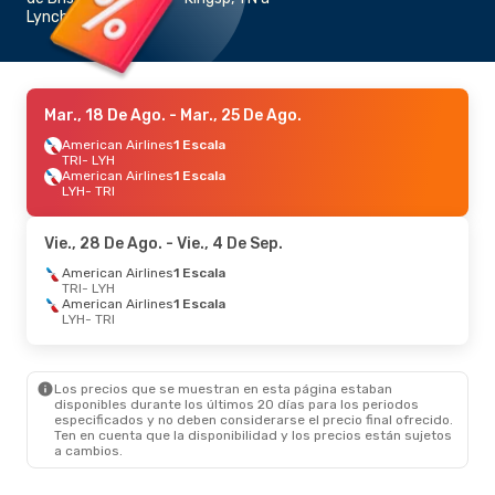
Lynchburg, VA
Mar., 18 De Ago.
- Mar., 25 De Ago.
American Airlines
1 Escala
TRI
- LYH
American Airlines
1 Escala
LYH
- TRI
Vie., 28 De Ago.
- Vie., 4 De Sep.
American Airlines
1 Escala
TRI
- LYH
American Airlines
1 Escala
LYH
- TRI
Los precios que se muestran en esta página estaban
disponibles durante los últimos 20 días para los periodos
especificados y no deben considerarse el precio final ofrecido.
Ten en cuenta que la disponibilidad y los precios están sujetos
a cambios.