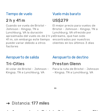
Tiempo de vuelo
Vuelo más barato
Tem
2 h y 41 m
US$279
m
Cuando se vuela de Bristol -
El mejor precio para vuelos de
marzo es el mes más popular
Johnson - Kingsp, TN a
Bristol - Johnson - Kingsp, TN a
para
Lynchburg, VA la duración
Lynchburg, VA ofrecido por
King
aproximada del vuelo es de 2 h y
eDreams, que han sido
segú
41 m, sin embargo este tiempo
encontrados por nuestros
dat
puede variar debido a otros
clientes en los últimos 3 días
clie
factores
El 
res
m
Aeropuerto de salida
Aeropuerto de destino
marzo es uno de los momentos
Tri-Cities
Preston Glenn
más
Al volar de Bristol - Johnson -
Para la ruta de Bristol - Johnson
Lync
Kingsp, TN a Lynchburg, VA
- Kingsp, TN a Lynchburg, VA
Joh
dat
clie
Distancia:
177 miles