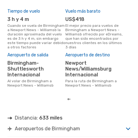
Tiempo de vuelo
Vuelo más barato
Tem
3 h y 4 m
US$418
m
Cuando se vuela de Birmingham
El mejor precio para vuelos de
marzo es el mes más popular
a Newport News - Williamsb la
Birmingham a Newport News -
par
duración aproximada del vuelo
Williamsb ofrecido por eDreams,
New
es de 3 h y 4 m, sin embargo
que han sido encontrados por
segú
este tiempo puede variar debido
nuestros clientes en los últimos
dat
a otros factores
3 días
clie
El 
Aeropuerto de salida
Aeropuerto de destino
res
Birmingham-
Newport
m
Shuttlesworth
News/Williamsburg
marzo es uno de los momentos
Internacional
Internacional
más
New
Al volar de Birmingham a
Para la ruta de Birmingham a
des
Newport News - Williamsb
Newport News - Williamsb
real
Distancia:
633 miles
Aeropuertos de Birmingham