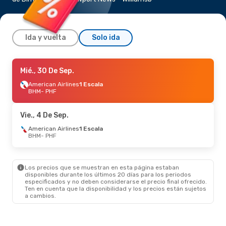
Ida y vuelta
Solo ida
Jue., 27 De Ago.
Mié., 30 De Sep.
- Jue., 3 De Sep.
American Airlines
American Airlines
1 Escala
1 Escala
BHM
BHM
- PHF
- PHF
American Airlines
1 Escala
PHF
- BHM
Vie., 4 De Sep.
American Airlines
1 Escala
BHM
- PHF
Los precios que se muestran en esta página estaban
disponibles durante los últimos 20 días para los periodos
especificados y no deben considerarse el precio final ofrecido.
Ten en cuenta que la disponibilidad y los precios están sujetos
a cambios.