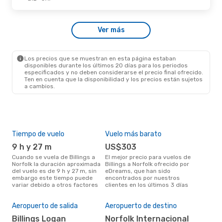
Ver más
Los precios que se muestran en esta página estaban
disponibles durante los últimos 20 días para los periodos
especificados y no deben considerarse el precio final ofrecido.
Ten en cuenta que la disponibilidad y los precios están sujetos
a cambios.
Tiempo de vuelo
Vuelo más barato
Tem
9 h y 27 m
US$303
m
Cuando se vuela de Billings a
El mejor precio para vuelos de
marzo es el mes más popular
Norfolk la duración aproximada
Billings a Norfolk ofrecido por
para
del vuelo es de 9 h y 27 m, sin
eDreams, que han sido
segú
embargo este tiempo puede
encontrados por nuestros
dat
variar debido a otros factores
clientes en los últimos 3 días
clie
El 
res
Aeropuerto de salida
Aeropuerto de destino
ju
Billings Logan
Norfolk Internacional