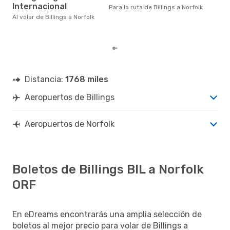
abril es uno de los momentos
Internacional
Para la ruta de Billings a Norfolk
más
Norf
Al volar de Billings a Norfolk
dat
clie
Distancia:
1768 miles
Aeropuertos de Billings
Aeropuertos de Norfolk
Boletos de Billings BIL a Norfolk
ORF
En eDreams encontrarás una amplia selección de
boletos al mejor precio para volar de Billings a