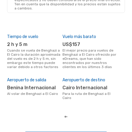
Ten en cuenta que la disponibilidad y los precios están sujetos
a cambios.
Jue., 29 De Oct.
- Jue., 5 De Nov.
Egyptair
Directo
BEN
- CAI
Egyptair
Directo
CAI
- BEN
Tiempo de vuelo
Vuelo más barato
Tem
2 h y 5 m
US$157
m
Cuando se vuela de Benghazi a
El mejor precio para vuelos de
marzo es el mes más popular
El Cairo la duración aproximada
Benghazi a El Cairo ofrecido por
para
del vuelo es de 2 h y 5 m, sin
eDreams, que han sido
segú
embargo este tiempo puede
encontrados por nuestros
dat
variar debido a otros factores
clientes en los últimos 3 días
clie
Pre
$
Aeropuerto de salida
Aeropuerto de destino
Un vuelo de Benghazi a El Cairo
Benina Internacional
Cairo Internacional
en 
bas
Al volar de Benghazi a El Cairo
Para la ruta de Benghazi a El
los
Cairo