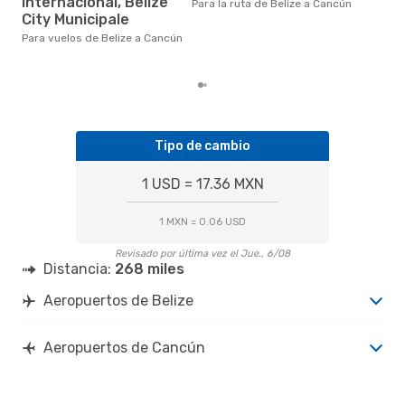
Internacional, Belize
eDr
Para la ruta de Belize a Cancún
bas
City Municipale
los
Para vuelos de Belize a Cancún
Tipo de cambio
1 USD = 17.36 MXN
1 MXN = 0.06 USD
Revisado por última vez el Jue., 6/08
Distancia:
268 miles
Aeropuertos de Belize
Aeropuertos de Cancún