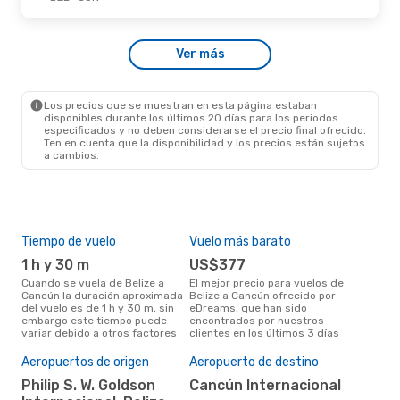
Mié., 26 De Ago.
- Lun., 31 De Ago.
Ver más
Tropic Air
Directo
BZE
- CUN
Tropic Air
Directo
CUN
- BZE
Los precios que se muestran en esta página estaban
disponibles durante los últimos 20 días para los periodos
especificados y no deben considerarse el precio final ofrecido.
Ten en cuenta que la disponibilidad y los precios están sujetos
a cambios.
Tiempo de vuelo
Vuelo más barato
Tem
1 h y 30 m
US$377
m
Cuando se vuela de Belize a
El mejor precio para vuelos de
marzo es el mes más popular
Cancún la duración aproximada
Belize a Cancún ofrecido por
para
del vuelo es de 1 h y 30 m, sin
eDreams, que han sido
segú
embargo este tiempo puede
encontrados por nuestros
dat
variar debido a otros factores
clientes en los últimos 3 días
clie
Pre
Aeropuertos de origen
Aeropuerto de destino
$
Philip S. W. Goldson
Cancún Internacional
Un vuelo de Belize a Cancún en