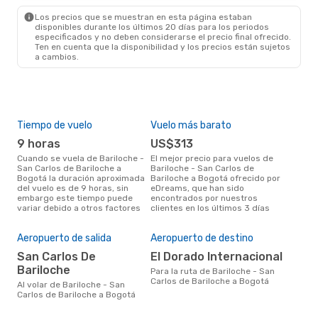
Los precios que se muestran en esta página estaban
disponibles durante los últimos 20 días para los periodos
especificados y no deben considerarse el precio final ofrecido.
Ten en cuenta que la disponibilidad y los precios están sujetos
a cambios.
Tiempo de vuelo
Vuelo más barato
Tem
9 horas
US$313
m
Cuando se vuela de Bariloche -
El mejor precio para vuelos de
marzo es el mes más popular
San Carlos de Bariloche a
Bariloche - San Carlos de
para
Bogotá la duración aproximada
Bariloche a Bogotá ofrecido por
Carl
del vuelo es de 9 horas, sin
eDreams, que han sido
segú
embargo este tiempo puede
encontrados por nuestros
dat
variar debido a otros factores
clientes en los últimos 3 días
clie
El 
res
Aeropuerto de salida
Aeropuerto de destino
s
San Carlos De
El Dorado Internacional
febrero es uno de los
Bariloche
Para la ruta de Bariloche - San
mom
Carlos de Bariloche a Bogotá
vol
Al volar de Bariloche - San
- Sa
Carlos de Bariloche a Bogotá
dat
clie