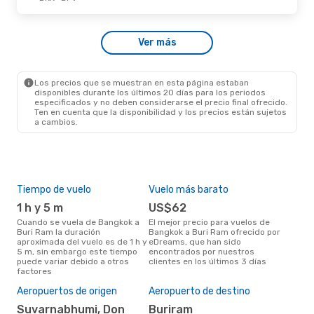
Mar., 22 De Sep.
- Mar., 29 De Sep.
Ver más
Thai Airasia
Directo
BKK
- BFV
Thai Airasia
Directo
BFV
- BKK
Los precios que se muestran en esta página estaban
disponibles durante los últimos 20 días para los periodos
especificados y no deben considerarse el precio final ofrecido.
Ten en cuenta que la disponibilidad y los precios están sujetos
a cambios.
Tiempo de vuelo
Vuelo más barato
Tem
1 h y 5 m
US$62
m
Cuando se vuela de Bangkok a
El mejor precio para vuelos de
marzo es el mes más popular
Buri Ram la duración
Bangkok a Buri Ram ofrecido por
para
aproximada del vuelo es de 1 h y
eDreams, que han sido
Ram
5 m, sin embargo este tiempo
encontrados por nuestros
los
puede variar debido a otros
clientes en los últimos 3 días
nues
factores
Pre
$
Aeropuertos de origen
Aeropuerto de destino
Un vuelo de Bangkok a Buri Ram
Suvarnabhumi, Don
Buriram