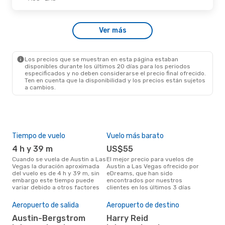
Mié., 9 De Sep.
- Mié., 16 De Sep.
Ver más
Frontier Airlines
Directo
AUS
- LAS
Frontier Airlines
Directo
LAS
- AUS
Los precios que se muestran en esta página estaban
disponibles durante los últimos 20 días para los periodos
especificados y no deben considerarse el precio final ofrecido.
Ten en cuenta que la disponibilidad y los precios están sujetos
a cambios.
Tiempo de vuelo
Vuelo más barato
Tem
4 h y 39 m
US$55
m
Cuando se vuela de Austin a Las
El mejor precio para vuelos de
marzo es el mes más popular
Vegas la duración aproximada
Austin a Las Vegas ofrecido por
para
del vuelo es de 4 h y 39 m, sin
eDreams, que han sido
Veg
embargo este tiempo puede
encontrados por nuestros
los
variar debido a otros factores
clientes en los últimos 3 días
nues
Pre
Aeropuerto de salida
Aeropuerto de destino
$
Austin-Bergstrom
Harry Reid
Un vuelo de Austin a Las Vegas