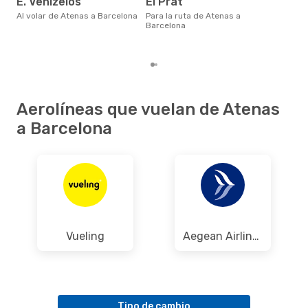
E. Venizelos
El Prat
en 
bas
Al volar de Atenas a Barcelona
Para la ruta de Atenas a
los
Barcelona
Aerolíneas que vuelan de Atenas
a Barcelona
Vueling
Aegean Airlines
Tipo de cambio