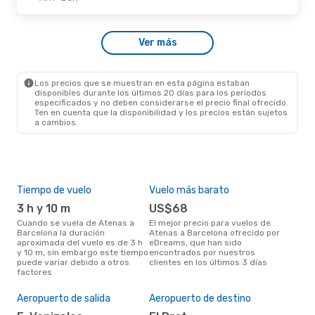
Vie., 25 De Sep.
- Dom., 27 De Sep.
Ver más
Vueling
Directo
ATH
- BCN
Vueling
Directo
BCN
- ATH
Los precios que se muestran en esta página estaban
disponibles durante los últimos 20 días para los periodos
especificados y no deben considerarse el precio final ofrecido.
Ten en cuenta que la disponibilidad y los precios están sujetos
a cambios.
Tiempo de vuelo
Vuelo más barato
Tem
3 h y 10 m
US$68
m
Cuando se vuela de Atenas a
El mejor precio para vuelos de
marzo es el mes más popular
Barcelona la duración
Atenas a Barcelona ofrecido por
para
aproximada del vuelo es de 3 h
eDreams, que han sido
Bar
y 10 m, sin embargo este tiempo
encontrados por nuestros
de 
puede variar debido a otros
clientes en los últimos 3 días
nues
factores
Pre
$1
Aeropuerto de salida
Aeropuerto de destino
Un vuelo de Atenas a Barcelona