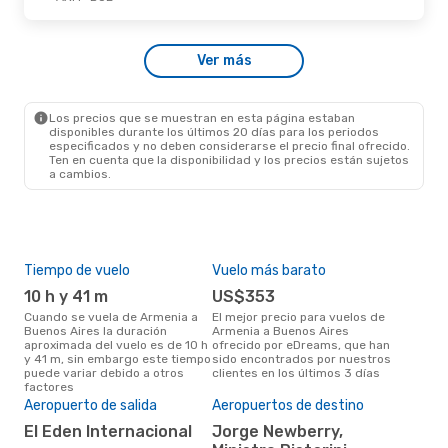
Ver más
Los precios que se muestran en esta página estaban
disponibles durante los últimos 20 días para los periodos
especificados y no deben considerarse el precio final ofrecido.
Ten en cuenta que la disponibilidad y los precios están sujetos
a cambios.
Tiempo de vuelo
Vuelo más barato
Tem
10 h y 41 m
US$353
m
Cuando se vuela de Armenia a
El mejor precio para vuelos de
marzo es el mes más popular
Buenos Aires la duración
Armenia a Buenos Aires
par
aproximada del vuelo es de 10 h
ofrecido por eDreams, que han
Aire
y 41 m, sin embargo este tiempo
sido encontrados por nuestros
los
puede variar debido a otros
clientes en los últimos 3 días
nues
factores
El 
res
Aeropuerto de salida
Aeropuertos de destino
f
El Eden Internacional
Jorge Newberry,