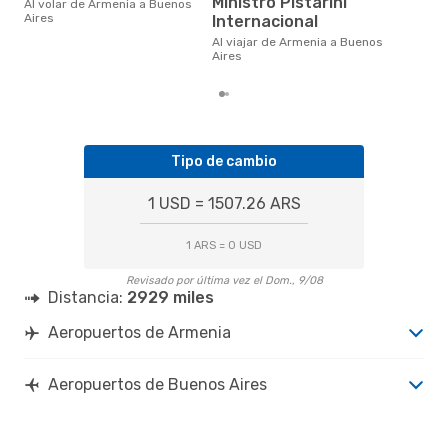
Ministro Pistarini
febrero es uno de los
Al volar de Armenia a Buenos
mom
Aires
Internacional
vol
Al viajar de Armenia a Buenos
Arm
Aires
nues
Tipo de cambio
1 USD = 1507.26 ARS
1 ARS = 0 USD
Revisado por última vez el Dom., 9/08
Distancia:
2929 miles
Aeropuertos de Armenia
Aeropuertos de Buenos Aires