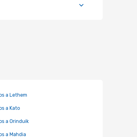
os a Lethem
os a Kato
os a Orinduik
os a Mahdia