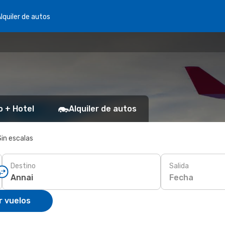
lquiler de autos
o + Hotel
Alquiler de autos
Sin escalas
Destino
Salida
Fecha
r vuelos