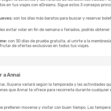
tos en tus viajes con eDreams. Sigue estos 3 consejos princ
jueves:
son los días más baratos para buscar y reservar bole
es evitar volar en fin de semana o feriados, podrás obten
ime:
con 30 días de prueba gratuita, al unirte a la membresí
frutar de ofertas exclusivas en todos tus viajes.
r a Annai
ai, Guyana variará según la temporada y las actividades que
ones que Annai te ofrece para recorrerla durante cualquier 
ue prefieren moverse y visitar con buen tiempo. Las temper