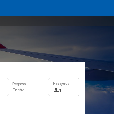
Pasajeros
Regreso
Fecha
1