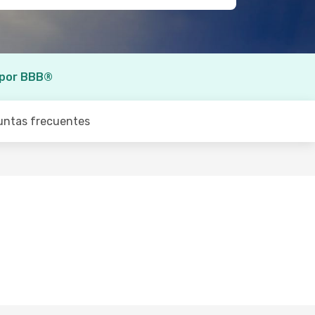
 por BBB®
untas frecuentes