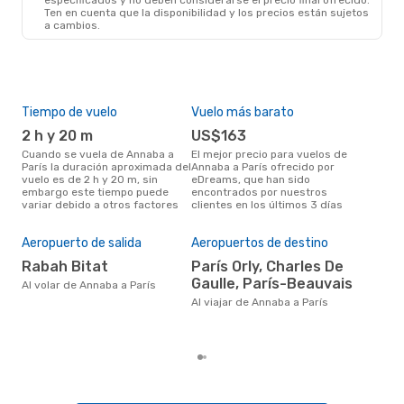
Ten en cuenta que la disponibilidad y los precios están sujetos
a cambios.
Tiempo de vuelo
Vuelo más barato
Tem
2 h y 20 m
US$163
m
Cuando se vuela de Annaba a
El mejor precio para vuelos de
marzo es el mes más popular
París la duración aproximada del
Annaba a París ofrecido por
para
vuelo es de 2 h y 20 m, sin
eDreams, que han sido
segú
embargo este tiempo puede
encontrados por nuestros
dat
variar debido a otros factores
clientes en los últimos 3 días
clie
Pre
$
Aeropuerto de salida
Aeropuertos de destino
Un vuelo de Annaba a París en
Rabah Bitat
París Orly, Charles De
eDr
Gaulle, París-Beauvais
Al volar de Annaba a París
bas
los
Al viajar de Annaba a París