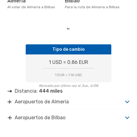
Almeria
Bilbao
noviembre es uno de los
mom
Al volar de Almería a Bilbao
Para la ruta de Almería a Bilbao
vola
seg
clie
Tipo de cambio
1 USD = 0.86 EUR
1 EUR = 1.16 USD
Revisado por última vez el Jue., 6/08
Distancia:
444 miles
Aeropuertos de Almería
Aeropuertos de Bilbao