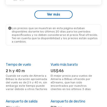
Ver más
Los precios que se muestran en esta página estaban
disponibles durante los últimos 20 días para los periodos
especificados y no deben considerarse el precio final ofrecido.
Ten en cuenta que la disponibilidad y los precios están sujetos
a cambios.
Tiempo de vuelo
Vuelo más barato
Tem
2 h y 40 m
US$46
m
Cuando se vuela de Almería a
El mejor precio para vuelos de
marzo es el mes más popular
Bilbao la duración aproximada
Almería a Bilbao ofrecido por
para
del vuelo es de 2 h y 40 m, sin
eDreams, que han sido
segú
embargo este tiempo puede
encontrados por nuestros
dat
variar debido a otros factores
clientes en los últimos 3 días
clie
El 
res
Aeropuerto de salida
Aeropuerto de destino
ab