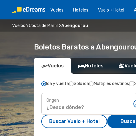
Vuelos
Hoteles
Vuelo + Hotel
A
Vuelos
Costa de Marfil
Abengourou
Boletos Baratos a Abengouro
Vuelos
Hoteles
Vuel
Ida y vuelta
Solo ida
Múltiples destinos
Origen
Buscar Vuelo + Hotel
Busca