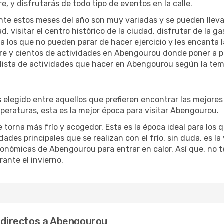
re, y disfrutarás de todo tipo de eventos en la calle.
te estos meses del año son muy variadas y se pueden llevar a 
d, visitar el centro histórico de la ciudad, disfrutar de la g
ra los que no pueden parar de hacer ejercicio y les encanta 
ibre y cientos de actividades en Abengourou donde poner a p
ista de actividades que hacer en Abengourou según la temp
egido entre aquellos que prefieren encontrar las mejores of
peraturas, esta es la mejor época para visitar Abengourou.
orna más frío y acogedor. Esta es la época ideal para los qu
des principales que se realizan con el frío, sin duda, es la
tronómicas de Abengourou para entrar en calor. Así que, no te
ante el invierno.
s directos a Abengourou