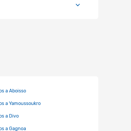
os a Aboisso
os a Yamoussoukro
os a Divo
os a Gagnoa