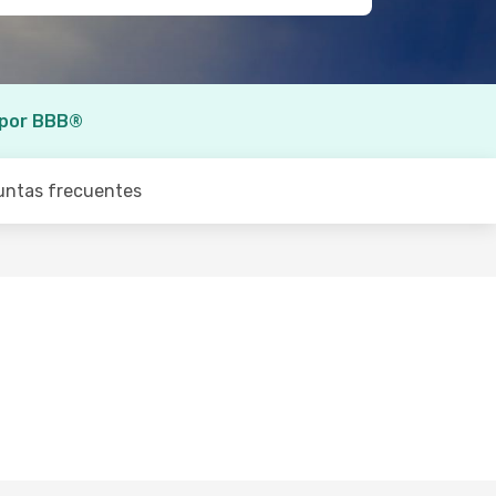
 por BBB®
untas frecuentes