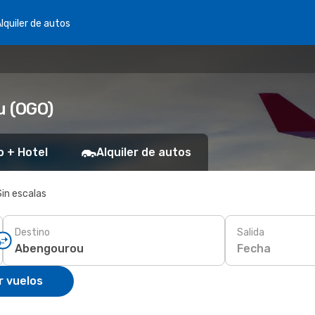
lquiler de autos
u (OGO)
o + Hotel
Alquiler de autos
Sin escalas
Destino
Salida
Fecha
r vuelos