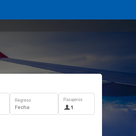
Pasajeros
Regreso
Fecha
1