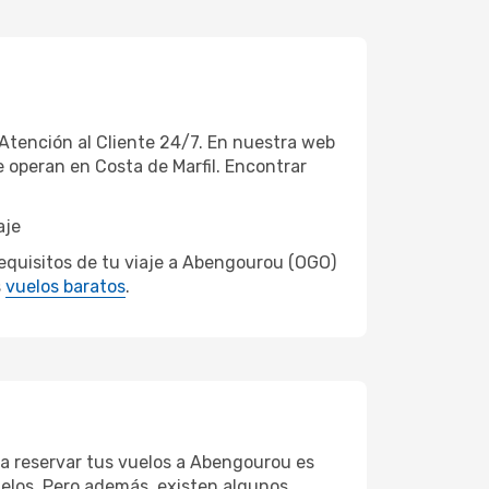
tención al Cliente 24/7. En nuestra web
 operan en Costa de Marfil. Encontrar
aje
equisitos de tu viaje a Abengourou (OGO)
s
vuelos baratos
.
ra reservar tus vuelos a Abengourou es
vuelos. Pero además, existen algunos