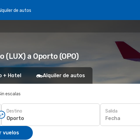
lquiler de autos
 (LUX) a Oporto (OPO)
o + Hotel
Alquiler de autos
Sin escalas
Destino
Salida
Fecha
r vuelos