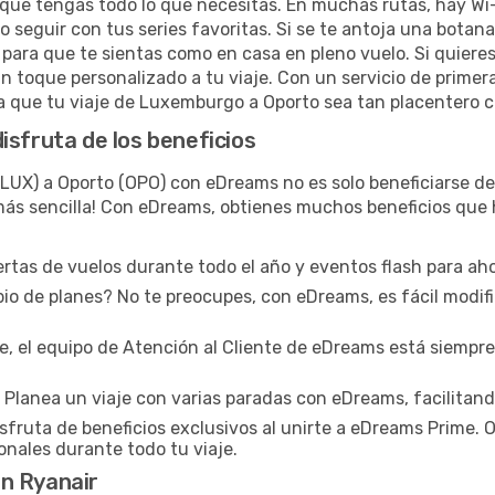
e que tengas todo lo que necesitas. En muchas rutas, hay Wi
 o seguir con tus series favoritas. Si se te antoja una botan
para que te sientas como en casa en pleno vuelo. Si quieres
n toque personalizado a tu viaje. Con un servicio de primera
 que tu viaje de Luxemburgo a Oporto sea tan placentero co
isfruta de los beneficios
LUX) a Oporto (OPO) con eDreams no es solo beneficiarse de
o más sencilla! Con eDreams, obtienes muchos beneficios que 
tas de vuelos durante todo el año y eventos flash para aho
o de planes? No te preocupes, con eDreams, es fácil modifi
e, el equipo de Atención al Cliente de eDreams está siempre
Planea un viaje con varias paradas con eDreams, facilitando
sfruta de beneficios exclusivos al unirte a eDreams Prime.
ionales durante todo tu viaje.
n Ryanair