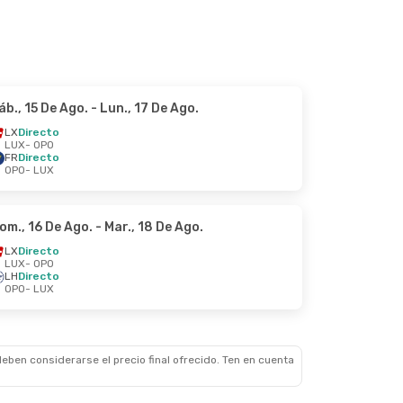
áb., 15 De Ago.
- Lun., 17 De Ago.
LX
Directo
LUX
- OPO
FR
Directo
OPO
- LUX
om., 16 De Ago.
- Mar., 18 De Ago.
LX
Directo
LUX
- OPO
LH
Directo
OPO
- LUX
eben considerarse el precio final ofrecido. Ten en cuenta