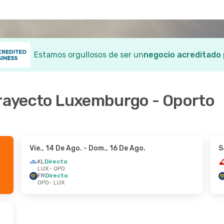
Estamos orgullosos de ser un
negocio acreditado
 trayecto Luxemburgo - Oporto
Vie., 14 De Ago.
- Dom., 16 De Ago.
S
KL
Directo
LUX
- OPO
FR
Directo
OPO
- LUX