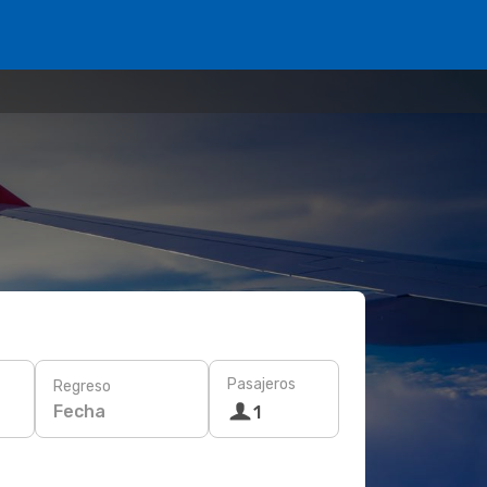
Pasajeros
Regreso
Fecha
1