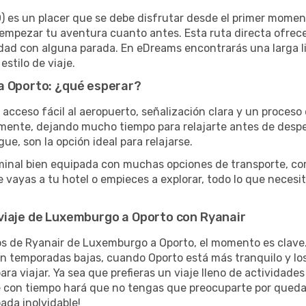
 es un placer que se debe disfrutar desde el primer momento
mpezar tu aventura cuanto antes. Esta ruta directa ofrece
lidad con alguna parada. En eDreams encontrarás una larga l
estilo de viaje.
a Oporto: ¿qué esperar?
 acceso fácil al aeropuerto, señalización clara y un proceso
mente, dejando mucho tiempo para relajarte antes de despeg
e, son la opción ideal para relajarse.
erminal bien equipada con muchas opciones de transporte, co
e vayas a tu hotel o empieces a explorar, todo lo que neces
viaje de Luxemburgo a Oporto con Ryanair
os de Ryanair de Luxemburgo a Oporto, el momento es clave.
en temporadas bajas, cuando Oporto está más tranquilo y l
para viajar. Ya sea que prefieras un viaje lleno de actividade
je con tiempo hará que no tengas que preocuparte por quedart
pada inolvidable!