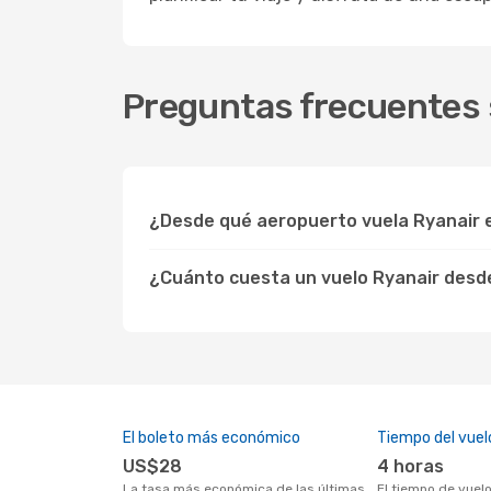
Preguntas frecuentes 
¿Desde qué aeropuerto vuela Ryanair 
¿Cuánto cuesta un vuelo Ryanair des
El boleto más económico
Tiempo del vuel
US$28
4 horas
La tasa más económica de las últimas
El tiempo de vuelo con Ryanair desde