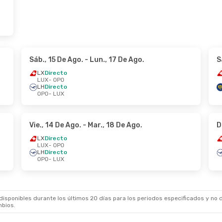
Sáb., 15 De Ago.
- Lun., 17 De Ago.
S
LX
Directo
LUX
- OPO
LH
Directo
OPO
- LUX
Vie., 14 De Ago.
- Mar., 18 De Ago.
D
LX
Directo
LUX
- OPO
LH
Directo
OPO
- LUX
sponibles durante los últimos 20 días para los periodos especificados y no d
mbios.