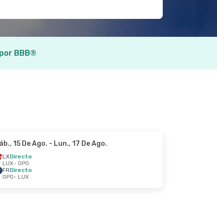
 por BBB®
áb., 15 De Ago.
- Lun., 17 De Ago.
LX
Directo
LUX
- OPO
FR
Directo
OPO
- LUX